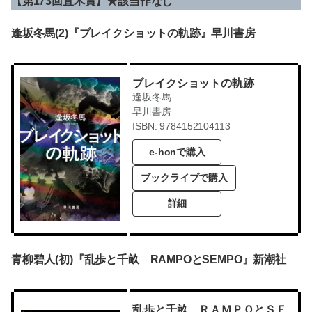
【第173回直木賞】★該当作なし
逢坂冬馬(2)『ブレイクショットの軌跡』早川書房
ブレイクショットの軌跡
逢坂冬馬
早川書房
ISBN: 9784152104113
e-honで購入
ブックライブで購入
詳細
青柳碧人(初)『乱歩と千畝 RAMPOとSEMPO』新潮社
乱歩と千畝 ＲＡＭＰＯとＳＥ