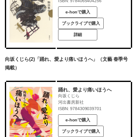
ISBN: 9784065404256
e-honで購入
ブックライブで購入
詳細
向坂くじら(2)「踊れ、愛より痛いほうへ」（文藝 春季号
掲載）
踊れ、愛より痛いほうへ
向坂くじら
河出書房新社
ISBN: 9784309039701
e-honで購入
ブックライブで購入