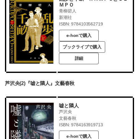
ＭＰＯ
青柳碧人
新潮社
ISBN: 9784103562719
e-honで購入
ブックライブで購入
詳細
芦沢央(2)『嘘と隣人』文藝春秋
嘘と隣人
芦沢央
文藝春秋
ISBN: 9784163919713
e-honで購入