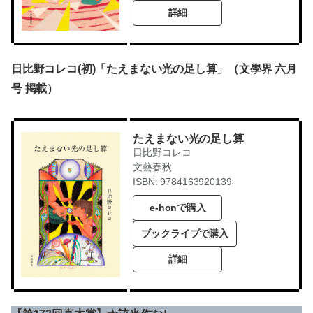
詳細
日比野コレコ(初)「たえまない光の足し算」（文學界 六月
号 掲載）
たえまない光の足し算
日比野コレコ
文藝春秋
ISBN: 9784163920139
e-honで購入
ブックライブで購入
詳細