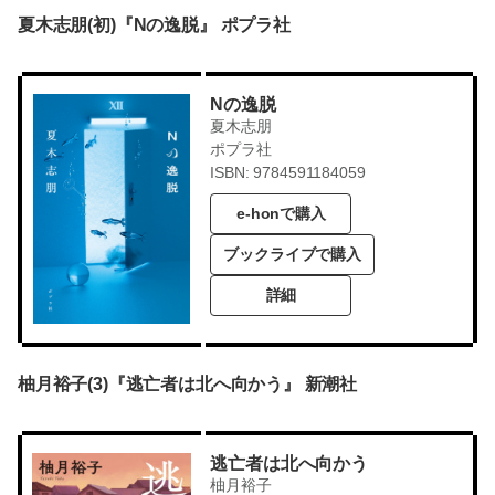
夏木志朋(初)『Nの逸脱』 ポプラ社
Nの逸脱
夏木志朋
ポプラ社
ISBN: 9784591184059
e-honで購入
ブックライブで購入
詳細
柚月裕子(3)『逃亡者は北へ向かう』 新潮社
逃亡者は北へ向かう
柚月裕子