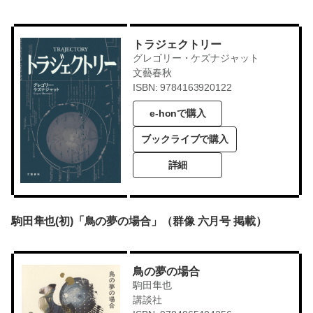
トラジェクトリー
グレゴリー・ケズナジャット
文藝春秋
ISBN: 9784163920122
e-honで購入
ブックライブで購入
詳細
駒田隼也(初)「鳥の夢の場合」（群像 六月号 掲載）
鳥の夢の場合
駒田隼也
講談社