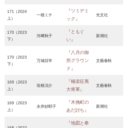
『ツミデミ
171（2024
一穂ミチ
光文社
上）
ック』
『ともぐ
170（2023
河﨑秋子
新潮社
下）
い』
『八月の御
170（2023
所グラウン
万城目学
文藝春秋
下）
ド』
『極楽征夷
169（2023
垣根涼介
文藝春秋
上）
大将軍』
『木挽町の
169（2023
永井紗耶子
新潮社
上）
あだ討ち』
『地図と拳
168（2022