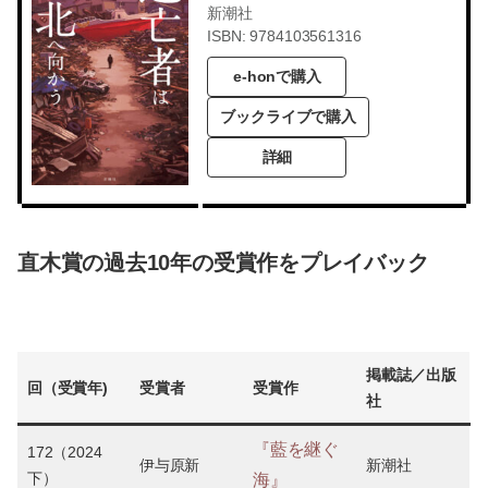
新潮社
ISBN: 9784103561316
e-honで購入
ブックライブで購入
詳細
直木賞の過去10年の受賞作をプレイバック
掲載誌／出版
回（受賞年
)
受賞者
受賞作
社
『藍を継ぐ
172（2024
伊与原新
新潮社
下）
海』