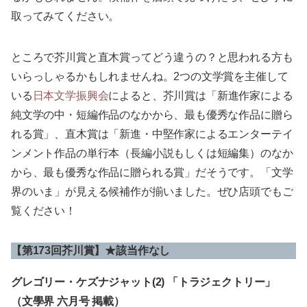
取ってみてください。
ところで芥川賞と直木賞ってどう違うの？と思われる方も
いらっしゃるかもしれませんね。2つの文学賞を主催して
いる
日本文学振興会
によると、芥川賞は「新進作家による
純文学の中・短編作品のなかから、最も優秀な作品に贈ら
れる賞」、直木賞は「新進・中堅作家によるエンターテイ
ンメント作品の単行本（長編小説もしくは短編集）のなか
から、最も優秀な作品に贈られる賞」だそうです。「文学
界のいま」が見える候補作が揃いました。ぜひ店頭でもご
覧ください！
【第173回芥川賞】★該当作なし
グレゴリー・ケズナジャット(2) 「トラジェクトリー」
（文學界 六月号 掲載）