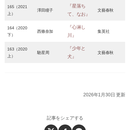
『星落ち
165（2021
澤田瞳子
文藝春秋
上）
て、なお』
『心淋し
164（2020
西條奈加
集英社
下）
川』
『少年と
163（2020
馳星周
文藝春秋
上）
犬』
2026年1月30日 更新
記事をシェアする