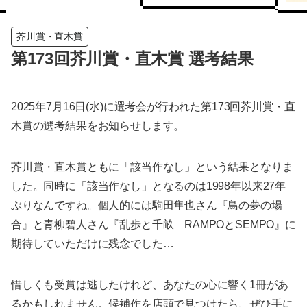
芥川賞・直木賞
第173回芥川賞・直木賞 選考結果
2025年7月16日(水)に選考会が行われた第173回芥川賞・直
木賞の選考結果をお知らせします。
芥川賞・直木賞ともに「該当作なし」という結果となりま
した。同時に「該当作なし」となるのは1998年以来27年
ぶりなんですね。個人的には駒田隼也さん『鳥の夢の場
合』と青柳碧人さん『乱歩と千畝 RAMPOとSEMPO』に
期待していただけに残念でした…
惜しくも受賞は逃したけれど、あなたの心に響く1冊があ
るかもしれません。候補作を店頭で見つけたら、ぜひ手に