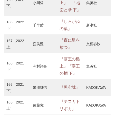
上』
『地
小川哲
集英社
下）
図と拳 下』
『しろがね
168（2022
千早茜
新潮社
下）
の葉』
『夜に星を
167（2022
窪美澄
文藝春秋
上）
放つ』
『塞王の楯
166（2021
上』
『塞王
今村翔吾
集英社
下）
の楯 下』
166（2021
『黒牢城』
米澤穂信
KADOKAWA
下）
『テスカト
165（2021
佐藤究
KADOKAWA
上）
リポカ』