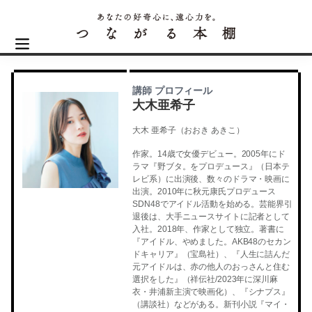
講師 プロフィール
大木亜希子
大木 亜希子（おおき あきこ）
作家。14歳で女優デビュー。2005年にド
ラマ『野ブタ。をプロデュース』（日本テ
レビ系）に出演後、数々のドラマ・映画に
出演。2010年に秋元康氏プロデュース
SDN48でアイドル活動を始める。芸能界引
退後は、大手ニュースサイトに記者として
入社。2018年、作家として独立。著書に
『アイドル、やめました。AKB48のセカン
ドキャリア』（宝島社）、『人生に詰んだ
元アイドルは、赤の他人のおっさんと住む
選択をした』（祥伝社/2023年に深川麻
衣・井浦新主演で映画化）、『シナプス』
（講談社）などがある。新刊小説『マイ・