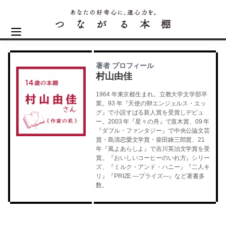
著者 プロフィール
村山由佳
1964 年東京都生まれ。立教大学文学部卒
業。93 年『天使の卵エンジェルス・エッ
グ』で小説すばる新人賞を受賞しデビュ
ー。2003 年『星々の舟』で直木賞、09 年
『ダブル・ファンタジー』で中央公論文芸
賞・島清恋愛文学賞・柴田錬三郎賞、21
年『風よあらしよ』で吉川英治文学賞を受
賞。『おいしいコーヒーのいれ方』シリー
ズ、『ミルク・アンド・ハニー』『二人キ
リ』『PRIZE ―プライズ―』など著書多
数。