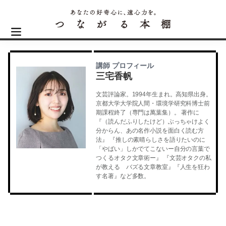
講師 プロフィール
三宅香帆
文芸評論家。1994年生まれ。高知県出身。
京都大学大学院人間・環境学研究科博士前
期課程終了（専門は萬葉集）。 著作に
『（読んだふりしたけど）ぶっちゃけよく
分からん、あの名作小説を面白く読む方
法』 『推しの素晴らしさを語りたいのに
「やばい」しかでてこないー自分の言葉で
つくるオタク文章術ー』 『文芸オタクの私
が教える バズる文章教室』『人生を狂わ
す名著』など多数。