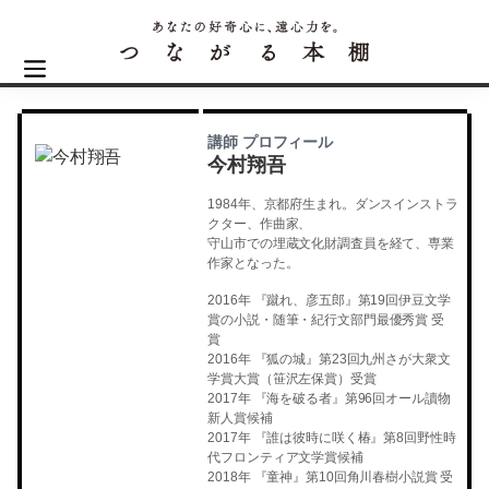
講師 プロフィール
今村翔吾
1984年、京都府生まれ。ダンスインストラ
クター、作曲家、
守山市での埋蔵文化財調査員を経て、専業
作家となった。
2016年 『蹴れ、彦五郎』第19回伊豆文学
賞の小説・随筆・紀行文部門最優秀賞 受
賞
2016年 『狐の城』第23回九州さが大衆文
学賞大賞（笹沢左保賞）受賞
2017年 『海を破る者』第96回オール讀物
新人賞候補
2017年 『誰は彼時に咲く椿』第8回野性時
代フロンティア文学賞候補
2018年 『童神』第10回角川春樹小説賞 受