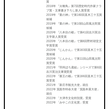
賞
2018年 『火喰鳥』第7回歴史時代作家クラ
ブ賞・文庫書き下ろし新人賞受賞
2019年 『童の神』で第160回直木三十五賞
候補
2019年 『童の神』で第10回山田風太郎賞
候補
2020年 『八本目の槍』で第41回吉川英治
文学新人賞受賞
2020年 『八本目の槍』で第8回野村胡堂文
学賞受賞
2020年 『じんかん』で第163回直木三十五
賞候補
2020年 『じんかん』で第11回山田風太郎
賞受賞
2021年 『羽州ぼろ鳶組』シリーズで第6回
吉川英治文庫賞受賞
2022年 『塞王の楯』で第166回直木三十五
賞受賞
2021年 「新庄市観光大使」就任
2022年 箕面市特命大使「箕面本屋大使」
就任
2022年 「大津市文化特別賞」受賞
2022年 「みやこの文化賞」受賞