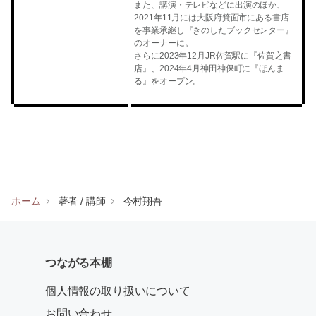
また、講演・テレビなどに出演のほか、
2021年11月には大阪府箕面市にある書店
を事業承継し『きのしたブックセンター』
のオーナーに。
さらに2023年12月JR佐賀駅に『佐賀之書
店』、2024年4月神田神保町に『ほんま
る』をオープン。
ホーム
著者 / 講師
今村翔吾
つながる本棚
個人情報の取り扱いについて
お問い合わせ