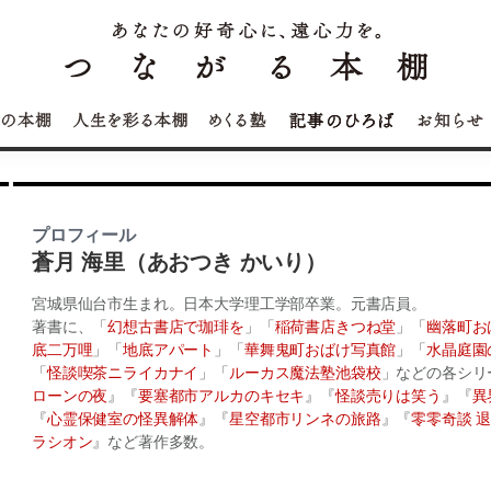
プロフィール
蒼月 海里（あおつき かいり）
宮城県仙台市生まれ。日本大学理工学部卒業。元書店員。
著書に、「
幻想古書店で珈琲を
」「
稲荷書店きつね堂
」「
幽落町お
底二万哩
」「
地底アパート
」「
華舞鬼町おばけ写真館
」「
水晶庭園
「
怪談喫茶ニライカナイ
」「
ルーカス魔法塾池袋校
」などの各シリ
ローンの夜
』『
要塞都市アルカのキセキ
』『
怪談売りは笑う
』『
異
『
心霊保健室の怪異解体
』『
星空都市リンネの旅路
』『
零零奇談 
ラシオン
』など著作多数。