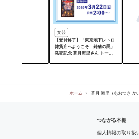
文芸
【受付終了】「東京地下レトロ
雑貨店へようこそ 鈴蘭の罠」
発売記念 蒼月海里さん トーク
ショー＆サイン会
ホーム
蒼月 海里（あおつき か
つながる本棚
個人情報の取り扱