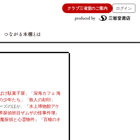
クラブ三省堂のご案内
ログイン
ばけ駄菓子屋
」「
深海カフェ 海
の少年たち
」「
咎人の刻印
」
ーズのほか、『
水上博物館アケ
界探偵班目ザムザの怪事件簿
』
退魔探偵と心霊物件
』『
百槍のオ