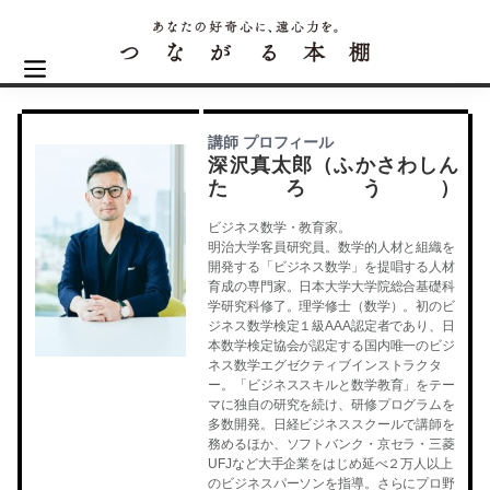
講師 プロフィール
深沢真太郎（ふかさわしん
たろう）
ビジネス数学・教育家。
明治大学客員研究員。数学的人材と組織を
開発する「ビジネス数学」を提唱する人材
育成の専門家。日本大学大学院総合基礎科
学研究科修了。理学修士（数学）。初のビ
ジネス数学検定１級AAA認定者であり、日
本数学検定協会が認定する国内唯一のビジ
ネス数学エグゼクティブインストラクタ
ー。「ビジネススキルと数学教育」をテー
マに独自の研究を続け、研修プログラムを
多数開発。日経ビジネススクールで講師を
務めるほか、ソフトバンク・京セラ・三菱
UFJなど大手企業をはじめ延べ２万人以上
のビジネスパーソンを指導。さらにプロ野