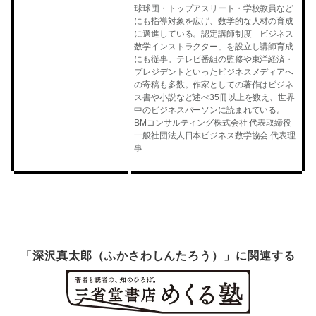
球球団・トップアスリート・学校教員など
にも指導対象を広げ、数学的な人材の育成
に邁進している。認定講師制度「ビジネス
数学インストラクター」を設立し講師育成
にも従事。テレビ番組の監修や東洋経済・
プレジデントといったビジネスメディアへ
の寄稿も多数。作家としての著作はビジネ
ス書や小説など述べ35冊以上を数え、世界
中のビジネスパーソンに読まれている。
BMコンサルティング株式会社 代表取締役
一般社団法人日本ビジネス数学協会 代表理
事
「深沢真太郎（ふかさわしんたろう）」に関連する