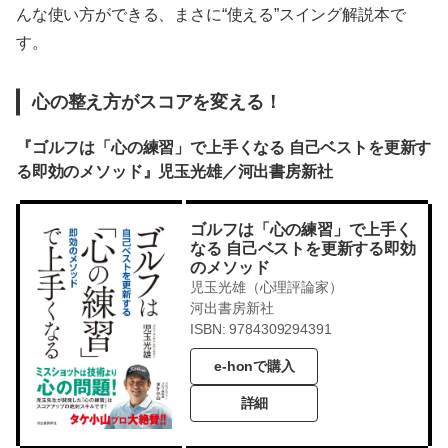
んな使い方ができる、まさに“使える”スイング解説本で
す。
心の整え方がスコアを変える！
『ゴルフは「心の練習」で上手くなる 自己ベストを更新す
る即効のメソッド』児玉光雄／河出書房新社
ゴルフは「心の練習」で上手く
なる 自己ベストを更新する即効
のメソッド
児玉光雄（心理評論家）
河出書房新社
ISBN: 9784309294391
e-honで購入
詳細