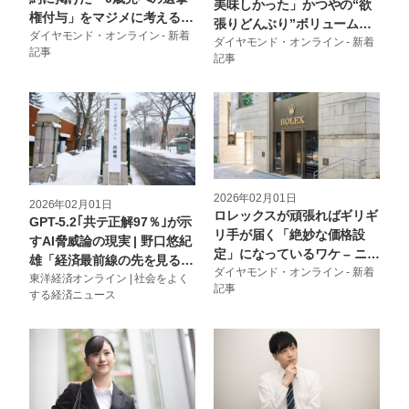
美味しかった」かつやの“欲
権付与」をマジメに考える –
張りどんぶり”ボリュームが
ニュースな本
ダイヤモンド・オンライン - 新着
凄くておなかパンパン！「小
ダイヤモンド・オンライン - 新着
記事
記事
学生が考えたようなメニュー
たまらん」 – 今日のリーマン
めし!!
2026年02月01日
2026年02月01日
ロレックスが頑張ればギリギ
GPT-5.2｢共テ正解97％｣が示
リ手が届く「絶妙な価格設
すAI脅威論の現実 | 野口悠紀
定」になっているワケ – ニュ
雄「経済最前線の先を見る」
ースな本
ダイヤモンド・オンライン - 新着
| 東洋経済オンライン
東洋経済オンライン | 社会をよく
記事
する経済ニュース