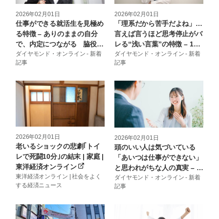
2026年02月01日
2026年02月01日
「理系だから苦手だよね」…
仕事ができる就活生を見極め
言えば言うほど思考停止がバ
る特徴 – ありのままの自分
レる“浅い言葉”の特徴 – 1メ
で、内定につながる 脇役さ
ッセージ 究極にシンプルな
ダイヤモンド・オンライン - 新着
んの就活攻略書
ダイヤモンド・オンライン - 新着
記事
記事
伝え方
2026年02月01日
2026年02月01日
老いるショックの悲劇｢トイ
頭のいい人は気づいている
レで死闘10分｣の結末 | 家庭 |
「あいつは仕事ができない」
東洋経済オンライン
と思われがちな人の真実 – 組
東洋経済オンライン | 社会をよく
織の違和感 結局、リーダー
ダイヤモンド・オンライン - 新着
する経済ニュース
記事
は何を変えればいいのか？