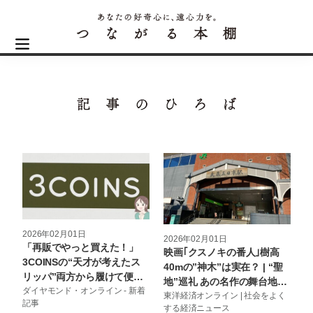
2026年02月01日
2026年02月01日
「再販でやっと買えた！」
映画｢クスノキの番人｣樹高
3COINSの“天才が考えたス
40mの”神木”は実在？ | “聖
リッパ”両方から履けて便利
地”巡礼 あの名作の舞台地を
すぎる！「すごいアイデア」
ダイヤモンド・オンライン - 新着
訪ねて | 東洋経済オンライン
東洋経済オンライン | 社会をよく
記事
「ストレスが無くなりまし
する経済ニュース