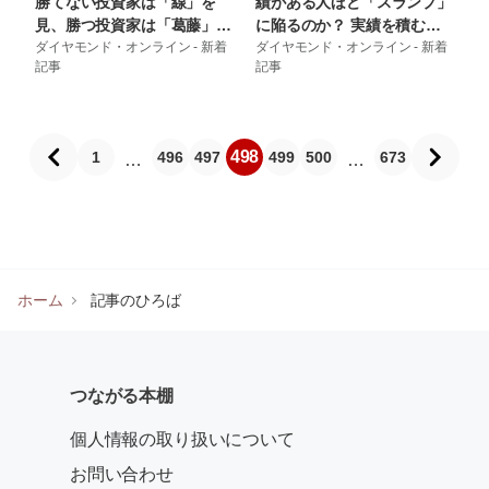
勝てない投資家は「線」を
績がある人ほど「スランプ」
見、勝つ投資家は「葛藤」を
に陥るのか？ 実績を積むほ
読む…89歳の現役トレーダー
ダイヤモンド・オンライン - 新着
ど弱くなる人の共通点 – 精神
ダイヤモンド・オンライン - 新着
記事
記事
が教える、ヒゲ1本から市場
科医Tomyが教える １秒で
の心理を抜く技術 – 89歳、
不安が吹き飛ぶ言葉
現役トレーダー 大富豪シゲ
ルさんの教え
498
1
496
497
499
500
673
…
…
ホーム
記事のひろば
つながる本棚
個人情報の取り扱いについて
お問い合わせ