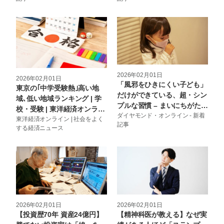
ALGEBRA OF WEALTH 一
生「お金」を吸い寄せる 富
の方程式
2026年02月01日
2026年02月01日
「風邪をひきにくい子ども」
東京の｢中学受験熱｣高い地
だけができている、超・シン
域､低い地域ランキング | 学
プルな習慣 – まいにちがたの
校・受験 | 東洋経済オンライ
しくなるおやくそく できる
ダイヤモンド・オンライン - 新着
ン
東洋経済オンライン | 社会をよく
記事
かな？
する経済ニュース
2026年02月01日
2026年02月01日
【投資歴70年 資産24億円】
【精神科医が教える】なぜ実