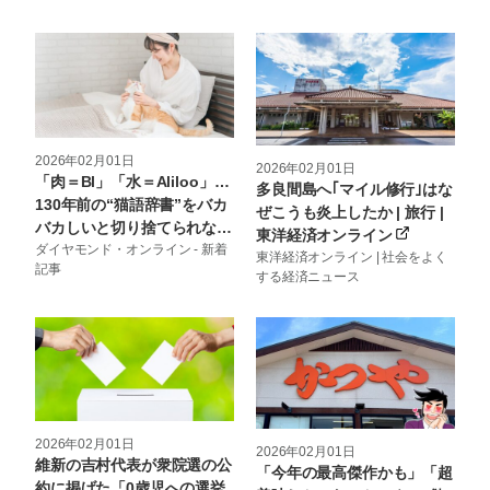
た！」 – これ、買ってよかっ
た！
2026年02月01日
2026年02月01日
「肉＝Bl」「水＝Aliloo」…
多良間島へ｢マイル修行｣はな
130年前の“猫語辞書”をバカ
ぜこうも炎上したか | 旅行 |
バカしいと切り捨てられない
東洋経済オンライン
ワケ – ニュースな本
ダイヤモンド・オンライン - 新着
東洋経済オンライン | 社会をよく
記事
する経済ニュース
2026年02月01日
2026年02月01日
維新の吉村代表が衆院選の公
「今年の最高傑作かも」「超
約に掲げた「0歳児への選挙