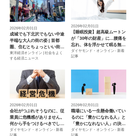
2026年02月01日
2026年02月01日
【睡眠投資】超高級ムートン
成城でも下北沢でもない中途
が「30年の財産」に…腰痛を
半端な大人の街の姿 | 首都
忘れ、体を浮かせて眠る無重
圏、住むとちょっといい街 |
力の快眠術 – とにかくぐっす
ダイヤモンド・オンライン - 新着
東洋経済オンライン
東洋経済オンライン | 社会をよく
記事
り眠りたい
する経済ニュース
2026年02月01日
2026年02月01日
会社がつぶれそうなのに、従
職場にいる一生懸命働いてい
業員に危機感がありません。
るのに「豊かになれる人」と
何から手をつけるべきでしょ
「豊かになれない人」の決定
うか？ – 戦略のデザイン
ダイヤモンド・オンライン - 新着
的な違いとは – THE
ダイヤモンド・オンライン - 新着
記事
記事