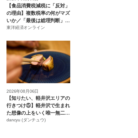
【食品消費税減税に「反対」
の理由】複数税率の何がマズ
いか／「最後は総理判断」の
東洋経済オンライン
危うさ／税率戻す「2年後」
何が起きる？／「協調介入」
に臨んだ米国の思惑／財源不
足は「心配なし」【政治の見
方（玉木雄一郎）】 | ビジネ
ス | 東洋経済オンライン
2026年08月06日
【知りたい、軽井沢エリアの
行きつけ⑤】軽井沢で生まれ
た想像の上をいく唯一無二の
dancyu (ダンチュウ)
焼鳥ワールド『鳥嵩』～アマ
ゾンカカオ・太田哲雄さんの
紹介