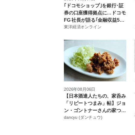
｢ドコモショップ｣を銀行･証
券の口座獲得拠点に…ドコモ
FG 社長が語る｢金融収益5年
東洋経済オンライン
で倍増｣の道筋と勝算 | ビジ
ネス | 東洋経済オンライン
2026年08月06日
【日本酒達人たちの、家呑み
「リピートつまみ」帖】ジョ
ン・ゴントナーさんの家つま
dancyu (ダンチュウ)
み➁ 胡麻ソースをからめて
コクをアップ！の「鶏唐揚
げ」