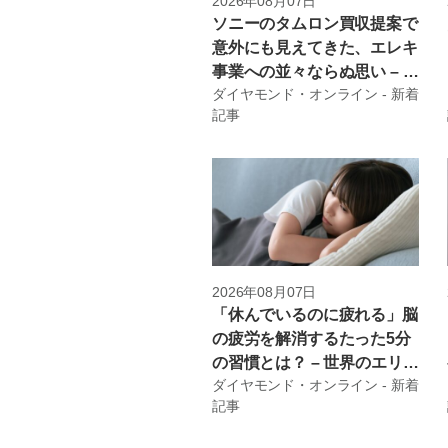
2026年08月07日
ソニーのタムロン買収提案で
意外にも見えてきた、エレキ
事業への並々ならぬ思い – 長
ダイヤモンド・オンライン - 新着
内 厚のエレキの深層
記事
2026年08月07日
「休んでいるのに疲れる」脳
の疲労を解消するたった5分
の習慣とは？ – 世界のエリー
ダイヤモンド・オンライン - 新着
トがやっている 最高の休息
記事
法［完全版］