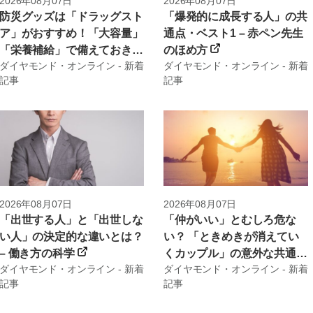
2026年08月07日
2026年08月07日
防災グッズは「ドラッグスト
「爆発的に成長する人」の共
ア」がおすすめ！「大容量」
通点・ベスト1 – 赤ペン先生
「栄養補給」で備えておきた
のほめ方
ダイヤモンド・オンライン - 新着
ダイヤモンド・オンライン - 新着
いアイテムとは？ –
記事
記事
News&Analysis
2026年08月07日
2026年08月07日
「出世する人」と「出世しな
「仲がいい」とむしろ危な
い人」の決定的な違いとは？
い？ 「ときめきが消えてい
– 働き方の科学
くカップル」の意外な共通点
ダイヤモンド・オンライン - 新着
ダイヤモンド・オンライン - 新着
– 一人になりたい男、話を聞
記事
記事
いてほしい女