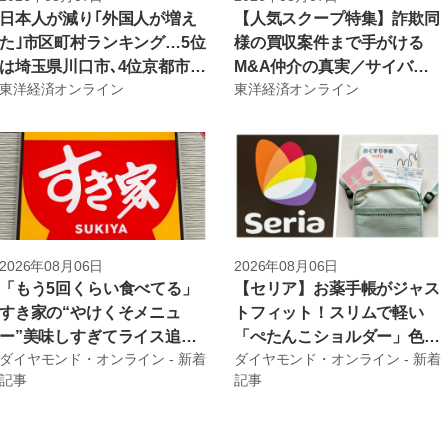
日本人が減り｢外国人が増え
【人気スクープ特集】詐欺同
た｣市区町村ランキング…5位
様の買収案件まで手がける
は埼玉県川口市､4位京都市､
M&A仲介の真実／サイバー
東洋経済オンライン
東洋経済オンライン
ではトップ3は？ | ライフ | 東
が始めた｢ポスト藤田体制｣へ
洋経済オンライン
の最終準備／住信SBIのひっ
そり変えた住宅ローン規約が
波紋 | ビジネス | 東洋経済オ
ンライン
2026年08月06日
2026年08月06日
「もう5回くらい食べてる」
【セリア】お薬手帳がジャス
すき家の“やけくそメニュ
トフィット！スリムで軽い
ー”美味しすぎてライス追加
「ぺたんこショルダー」色違
ダイヤモンド・オンライン - 新着
ダイヤモンド・オンライン - 新着
注文した！「クソ美味い」
いで3つも買っちゃった！
記事
記事
「好きすぎる」《実食レビュ
《購入レビュー》 – これ、買
ー》 – 今日のリーマンめし!!
ってよかった！