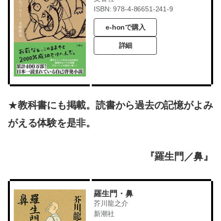
ISBN: 978-4-86651-241-9
e-honで購入
詳細
★
教科書にも掲載。読書から過去の記憶がよみ
がえる体験を是非。
『羅生門／鼻』
羅生門・鼻
芥川龍之介
新潮社