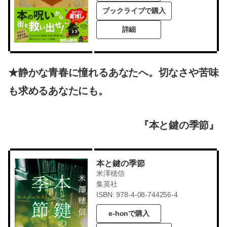
ブックライブで購入
詳細
★静かな青春に憧れるあなたへ。切なさや苦味
も求めるあなたにも。
『本と鍵の季節』
本と鍵の季節
米澤穂信
集英社
ISBN: 978-4-08-744256-4
e-honで購入