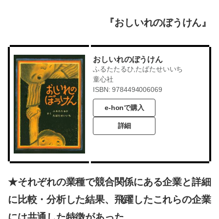
『おしいれのぼうけん』
おしいれのぼうけん
ふるたたるひ,たばたせいいち
童心社
ISBN: 9784494006069
e-honで購入
詳細
★それぞれの業種で競合関係にある企業と詳細
に比較・分析した結果、飛躍したこれらの企業
には共通した特徴があった。