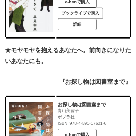
e-honで購入
ブックライブで購入
詳細
★モヤモヤを抱えるあなたへ。前向きになりた
いあなたにも。
『お探し物は図書室まで』
お探し物は図書室まで
青山美智子
ポプラ社
ISBN: 978-4-591-17601-6
e-honで購入