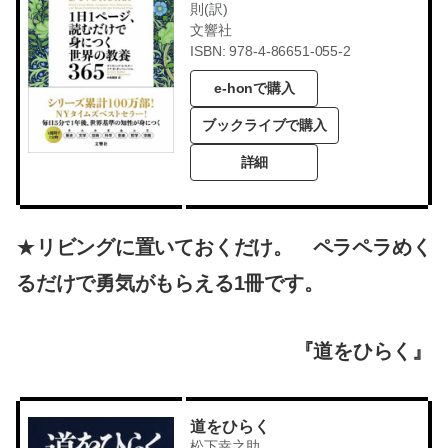
則(訳)
文響社
ISBN: 978-4-86651-055-2
e-honで購入
ブックライブで購入
詳細
★
リビングに置いておくだけ。 ペラペラめく
るだけで勇気がもらえる1冊です。
『道をひらく』
道をひらく
松下幸之助