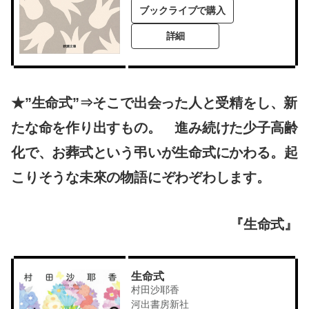
ブックライブで購入
詳細
★”生命式”⇒そこで出会った人と受精をし、新
たな命を作り出すもの。 進み続けた少子高齢
化で、お葬式という弔いが生命式にかわる。起
こりそうな未來の物語にぞわぞわします。
『生命式』
生命式
村田沙耶香
河出書房新社