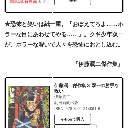
★恐怖と笑いは紙一重。「おぼえてろよ……ホ
ラーな目にあわせてやる……」。クギ少年双一
が、ホラーな呪いで人々を恐怖におとし込む。
『伊藤潤二傑作集』
伊藤潤二傑作集３ 双一の勝手な
呪い
伊藤潤二
朝日新聞出版
ISBN: 978-4-02-214061-6
e-honで購入