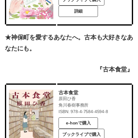
詳細
★神保町を愛するあなたへ。古本も大好きなあ
なたにも。
『古本食堂』
古本食堂
原田ひ香
角川春樹事務所
ISBN: 978-4-7584-4594-8
e-honで購入
ブックライブで購入