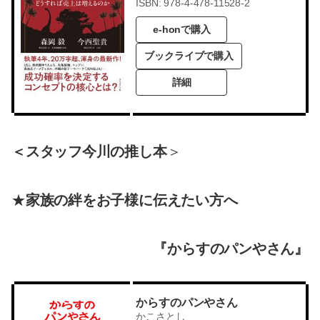
ISBN: 978-4-478-11528-2
e-honで購入
ブックライブで購入
詳細
＜スタッフ今川の推し本
＞
★
家族の絆をお子様に伝えたい方へ
『からすのパンやさん』
からすのパンやさん
かこさとし