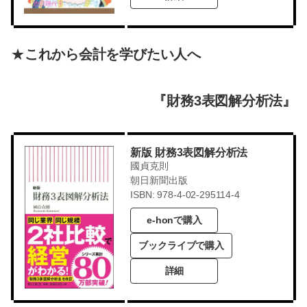
★
これから会計を学びたい人へ
『財務3表図解分析法』
新版 財務3表図解分析法
國貞克則
朝日新聞出版
ISBN: 978-4-02-295114-4
e-honで購入
ブックライブで購入
詳細