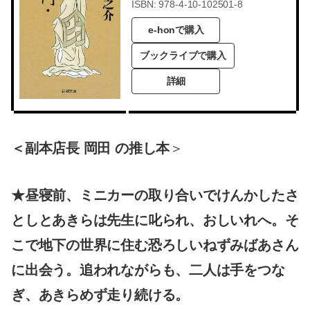
ISBN: 978-4-10-102501-8
e-honで購入
ブックライブで購入
詳細
＜副本店長 岡田 の推し本
＞
★昼寝前、ミニカーの取り合いでけんかしたさ
としとあきらは先生に叱られ、おしいれへ。そ
こで地下の世界に住む恐ろしいねずみばあさん
に出会う。追われながらも、二人は手をつな
ぎ、あきらめず走り続ける。