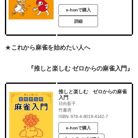
e-honで購入
詳細
★
これから麻雀を始めたい人へ
『推しと楽しむ ゼロからの麻雀入門』
推しと楽しむ ゼロからの麻雀
入門
日向藍子
竹書房
ISBN: 978-4-8019-4142-7
e-honで購入