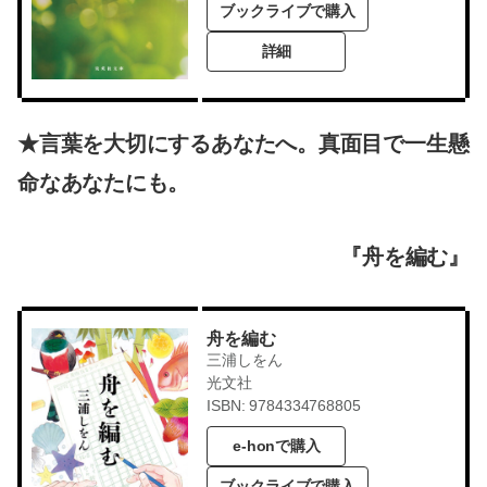
ブックライブで購入
詳細
★言葉を大切にするあなたへ。真面目で一生懸
命なあなたにも。
『舟を編む』
舟を編む
三浦しをん
光文社
ISBN: 9784334768805
e-honで購入
ブックライブで購入