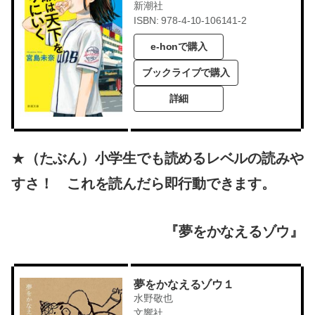
新潮社
ISBN: 978-4-10-106141-2
e-honで購入
ブックライブで購入
詳細
★
（たぶん）小学生でも読めるレベルの読みや
すさ！ これを読んだら即行動できます。
『夢をかなえるゾウ』
夢をかなえるゾウ１
水野敬也
文響社