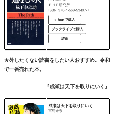
ＰＨＰ研究所
ISBN: 978-4-569-53407-7
e-honで購入
ブックライブで購入
詳細
★
外したくない読書をしたい人おすすめ。令和
で一番売れた本。
『成瀬は天下を取りにいく』
成瀬は天下を取りにいく
宮島未奈