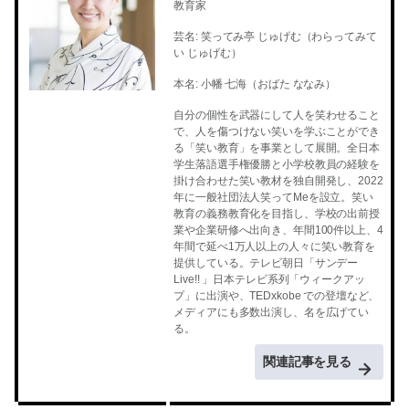
教育家
芸名: 笑ってみ亭 じゅげむ（わらってみて
い じゅげむ）
本名: 小幡 七海（おばた ななみ）
自分の個性を武器にして人を笑わせること
で、人を傷つけない笑いを学ぶことができ
る「笑い教育」を事業として展開。全日本
学生落語選手権優勝と小学校教員の経験を
掛け合わせた笑い教材を独自開発し、2022
年に一般社団法人笑ってMeを設立。笑い
教育の義務教育化を目指し、学校の出前授
業や企業研修へ出向き、年間100件以上、4
年間で延べ1万人以上の人々に笑い教育を
提供している。テレビ朝日「サンデー
Live!! 」日本テレビ系列「ウィークアッ
プ」に出演や、TEDxkobe での登壇など、
メディアにも多数出演し、名を広げてい
る。
関連記事を見る