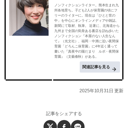
ノンフィクションライター。熊本生まれ九
州各地育ち。子ども2人が保育園の頃にフ
リーのライターに。現在は「ひとと世の
中」を中心にオンラインメディアや雑誌、
新聞にて取材、執筆。 近著に、北海道から
九州まで全国の気骨ある書店を訪ね歩いた
ノンフィクション『本屋のない人生なん
て』（光文社）、福岡・中洲に近い夜間保
育園「どろんこ保育園」に4年近く通って
書いた『真夜中の陽だまり ルポ・夜間保
育園』（文藝春秋）がある。
関連記事を見る
2025年10月31日 更新
記事をシェアする