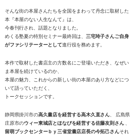
そんな街の本屋さんたちを全国をまわって丹念に取材した
本『本屋のない人生なんて』は、
今春刊行され、話題となりました。
めくる塾夏の特別セミナー最終回は、
三宅玲子さんご自身
がファシリテーターとして
進行役を務めます。
本作で取材した書店主の方数名にご登場いただき、なぜい
ま本屋を続けているのか、
本屋の魅力、これからの新しい街の本屋のあり方などにつ
いて語っていただく、
トークセッションです。
静岡県掛川市の
高久書店を経営する高木久直さん
、 広島県
庄原市の
ウィー東城店とほなびを経営する佐藤友則さん
、
留萌ブックセンターｂｙ三省堂書店店長の今拓己さん
それ