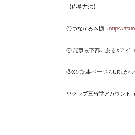
【応募方法】
①つながる本棚（
https://ts
② 記事最下部にあるXアイ
③Xに記事ページのURLが
※クラブ三省堂アカウント（@c