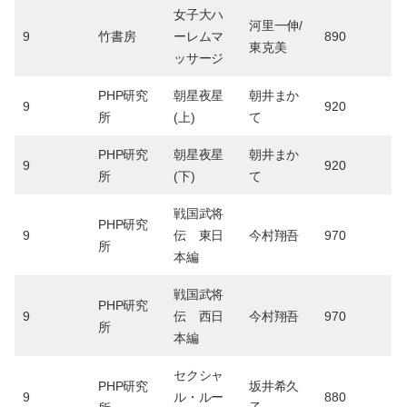
女子大ハ
河里一伸/
9
竹書房
ーレムマ
890
東克美
ッサージ
PHP研究
朝星夜星
朝井まか
9
920
所
(上)
て
PHP研究
朝星夜星
朝井まか
9
920
所
(下)
て
戦国武将
PHP研究
9
伝 東日
今村翔吾
970
所
本編
戦国武将
PHP研究
9
伝 西日
今村翔吾
970
所
本編
セクシャ
PHP研究
坂井希久
9
ル・ルー
880