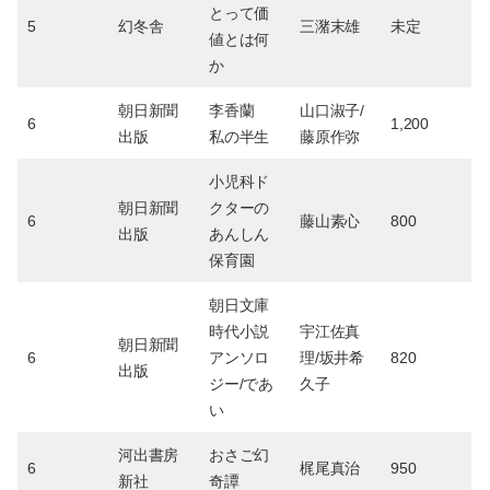
とって価
5
幻冬舎
三潴末雄
未定
値とは何
か
朝日新聞
李香蘭
山口淑子/
6
1,200
出版
私の半生
藤原作弥
小児科ド
朝日新聞
クターの
6
藤山素心
800
出版
あんしん
保育園
朝日文庫
時代小説
宇江佐真
朝日新聞
6
アンソロ
理/坂井希
820
出版
ジー/であ
久子
い
河出書房
おさご幻
6
梶尾真治
950
新社
奇譚