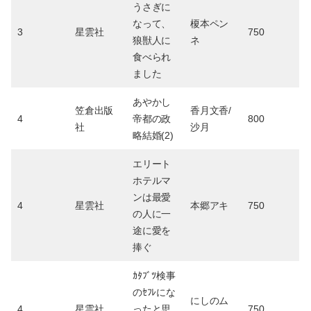
うさぎに
なって、
榎本ペン
3
星雲社
750
狼獣人に
ネ
食べられ
ました
あやかし
笠倉出版
香月文香/
4
帝都の政
800
社
沙月
略結婚(2)
エリート
ホテルマ
ンは最愛
4
星雲社
本郷アキ
750
の人に一
途に愛を
捧ぐ
ｶﾀﾌﾞﾂ検事
のｾﾌﾚにな
にしのム
4
星雲社
ったと思
750