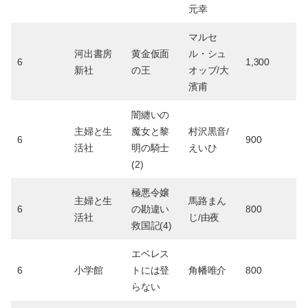
元幸
マルセ
河出書房
黄金仮面
ル・シュ
6
1,300
新社
の王
オッブ/大
濱甫
闇纏いの
主婦と生
魔女と黎
村沢黒音/
6
900
活社
明の騎士
えいひ
(2)
極悪令嬢
主婦と生
馬路まん
6
の勘違い
800
活社
じ/由夜
救国記(4)
エベレス
6
小学館
トには登
角幡唯介
800
らない