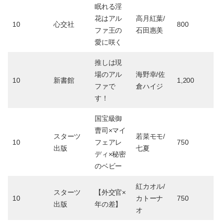
眠れる淫
花はアル
高月紅葉/
10
心交社
800
ファ王の
石田惠美
愛に咲く
推しは現
場のアル
海野幸/佐
10
新書館
1,200
ファで
倉ハイジ
す！
国宝級御
曹司×マイ
スターツ
若菜モモ/
10
フェアレ
750
出版
七夏
ディ×秘密
のベビー
紅カオル/
スターツ
【外交官×
10
カトーナ
750
出版
年の差】
オ