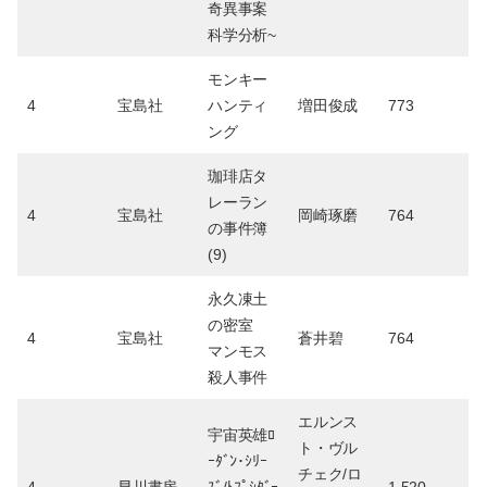
奇異事案
科学分析~
モンキー
4
宝島社
ハンティ
増田俊成
773
ング
珈琲店タ
レーラン
4
宝島社
岡崎琢磨
764
の事件簿
(9)
永久凍土
の密室
4
宝島社
蒼井碧
764
マンモス
殺人事件
エルンス
宇宙英雄ﾛ
ト・ヴル
ｰﾀﾞﾝ･ｼﾘｰ
チェク/ロ
4
早川書房
ｽﾞ/ﾄﾌﾟｼﾀﾞｰ
1,520