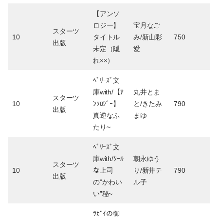
【アンソ
ロジー】
宝月なご
スターツ
10
タイトル
み/新山彩
750
出版
未定（隠
愛
れ××）
ﾍﾞﾘｰｽﾞ文
庫with/【ｱ
丸井とま
スターツ
10
ﾝｿﾛｼﾞｰ】
と/きたみ
790
出版
真逆なふ
まゆ
たり~
ﾍﾞﾘｰｽﾞ文
庫with/ｸｰﾙ
朝永ゆう
スターツ
10
な上司
り/新井テ
790
出版
の”かわい
ル子
い”秘~
ﾂｶﾞｲの御