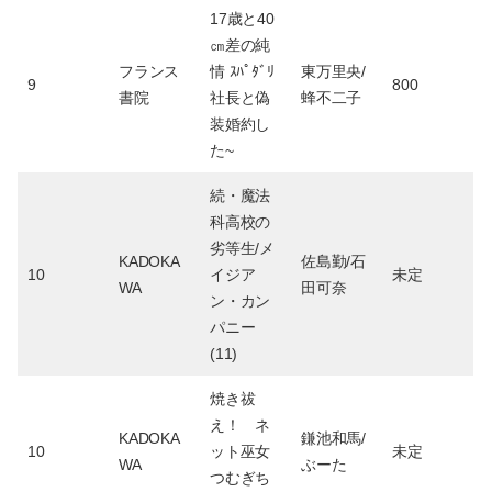
17歳と40
㎝差の純
フランス
情 ｽﾊﾟﾀﾞﾘ
東万里央/
9
800
書院
社長と偽
蜂不二子
装婚約し
た~
続・魔法
科高校の
劣等生/メ
KADOKA
佐島勤/石
10
イジア
未定
WA
田可奈
ン・カン
パニー
(11)
焼き祓
え！ ネ
KADOKA
鎌池和馬/
10
ット巫女
未定
WA
ぶーた
つむぎち