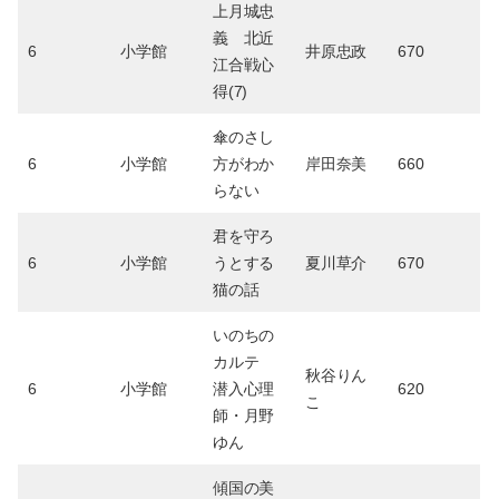
上月城忠
義 北近
6
小学館
井原忠政
670
江合戦心
得(7)
傘のさし
6
小学館
方がわか
岸田奈美
660
らない
君を守ろ
6
小学館
うとする
夏川草介
670
猫の話
いのちの
カルテ
秋谷りん
6
小学館
潜入心理
620
こ
師・月野
ゆん
傾国の美