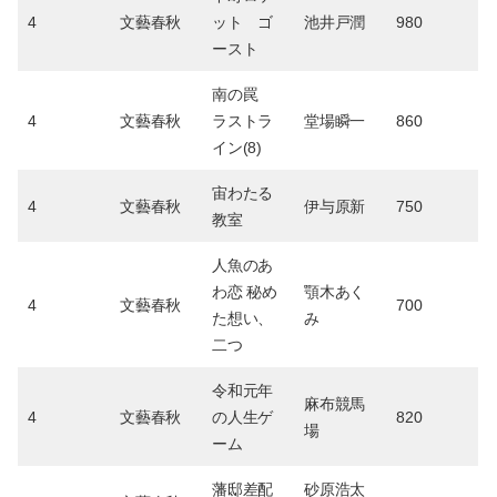
4
文藝春秋
ット ゴ
池井戸潤
980
ースト
南の罠
4
文藝春秋
ラストラ
堂場瞬一
860
イン(8)
宙わたる
4
文藝春秋
伊与原新
750
教室
人魚のあ
わ恋 秘め
顎木あく
4
文藝春秋
700
た想い、
み
二つ
令和元年
麻布競馬
4
文藝春秋
の人生ゲ
820
場
ーム
藩邸差配
砂原浩太