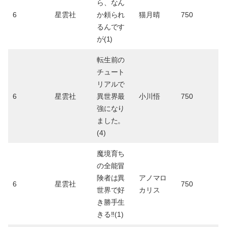
ら、なん
6
星雲社
か頼られ
猫月晴
750
るんです
が(1)
転生前の
チュート
リアルで
6
星雲社
異世界最
小川悟
750
強になり
ました。
(4)
魔境育ち
の全能冒
険者は異
アノマロ
6
星雲社
750
世界で好
カリス
き勝手生
きる!!(1)