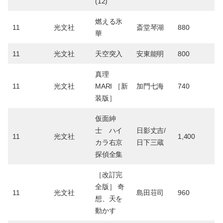
(12)
燃える氷
11
光文社
斎堂琴湖
880
華
11
光文社
天空突入
安東能明
800
真理
11
光文社
MARI ［新
加門七海
740
装版］
仮面紳
士 ハイ
日影丈吉/
11
光文社
1,400
カラ右京
日下三蔵
探偵全集
［改訂完
全版］ 奇
11
光文社
島田荘司
960
想、天を
動かす