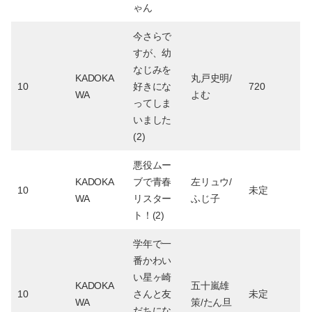
ゃん
今さらで
すが、幼
なじみを
KADOKA
丸戸史明/
10
好きにな
720
WA
よむ
ってしま
いました
(2)
悪役ムー
KADOKA
ブで青春
左リュウ/
10
未定
WA
リスター
ふじ子
ト！(2)
学年で一
番かわい
い星ヶ崎
KADOKA
五十嵐雄
10
さんと友
未定
WA
策/たん旦
だちにな