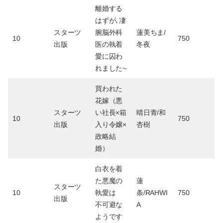
離婚する
はずが､凄
スターツ
腕脳外科
蓮美ちま/
10
750
出版
医の執着
冬夜
愛に囚わ
れました~
買われた
花嫁（悪
スターツ
い社長×箱
晴日青/和
10
750
出版
入り令嬢×
杏樹
政略結
婚）
白衣を着
た悪魔の
蓮
スターツ
10
執愛は
条/RAHWI
750
出版
不可避な
A
ようです