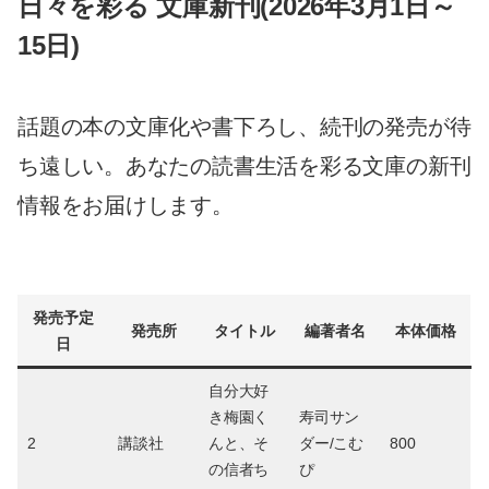
日々を彩る 文庫新刊(2026年3月1日～
15日)
話題の本の文庫化や書下ろし、続刊の発売が待
ち遠しい。あなたの読書生活を彩る文庫の新刊
情報をお届けします。
発売予定
発売所
タイトル
編著者名
本体価格
日
自分大好
き梅園く
寿司サン
2
講談社
んと、そ
ダー/こむ
800
の信者ち
ぴ