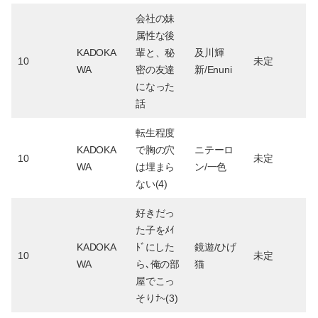
会社の妹
属性な後
KADOKA
輩と、秘
及川輝
10
未定
WA
密の友達
新/Enuni
になった
話
転生程度
KADOKA
で胸の穴
ニテーロ
10
未定
WA
は埋まら
ン/一色
ない(4)
好きだっ
た子をﾒｲ
KADOKA
ﾄﾞにした
鏡遊/ひげ
10
未定
WA
ら､俺の部
猫
屋でこっ
そりﾅ~(3)