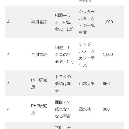
シッダー
細胞―ミ
ルタ・ム
4
早川書房
クロの生
1,500
カジー/田
命史―(上)
中文
シッダー
細胞―ミ
ルタ・ム
4
早川書房
クロの生
1,500
カジー/田
命史―(下)
中文
トヨタの
PHP研究
4
会議は30
山本大平
850
所
分
面白くて
PHP研究
4
眠れなく
高水裕一
880
所
なる宇宙
下町ロケ