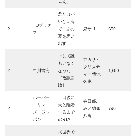
ゃん。
君だけが
いない海
TOブック
2
で、あの
泉サリ
650
ス
夏を思い
出す
そして誰
アガサ・
もいなく
クリステ
2
早川書房
なった
1,650
ィー/青木
［改訳新
久惠
版］
ハーパー
十日後に
春日部こ
コリン
夫と離婚
2
みと/森原
790
ズ・ジャ
するまで
八鹿
パン
のRTA
異世界で