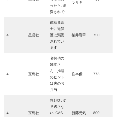
ラサキ
ったら､溺
愛されて~
俺様弁護
士に過保
4
星雲社
護に溺愛
桜井響華
750
されてい
ます
名探偵の
箸本さ
ん 推理
4
宝島社
住本優
773
のヒント
は夫のお
弁当
彩野ﾋｶﾘは
見逃さな
4
宝島社
い ICAS
新藤元気
800