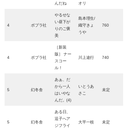
んだね
オリ
やるせな
島本理生/
い昼下が
4
ポプラ社
織守きょ
760
りのご褒
うや
美
［新装
版］ ナー
4
ポプラ社
川上途行
740
スコー
ル！
あぁ、だ
から一人
いとうあ
5
幻冬舎
未定
はいやな
さこ
んだ。(4)
ある日、
逗子へア
5
幻冬舎
大平一枝
未定
ジフライ