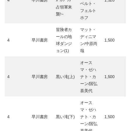
ベルト・
占領軍来
フェルト
襲!~
ホフ
冒険者カ
マット・
ールの地
ディニマ
4
早川書房
1,500
球ダンジ
ン/中原尚
ョン(1)
哉
オース
マ・ゼハ
4
早川書房
黒い滝(上)
ナト・カ
1,500
ーン/国弘
喜美代
オース
マ・ゼハ
4
早川書房
黒い滝(下)
ナト・カ
1,500
ーン/国弘
喜美代