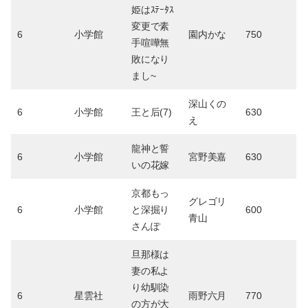
姫はｽﾃｰﾀｽ
変更で素
6
小学館
園内かな
750
手喧嘩無
敗になり
まし~
深山くの
6
小学館
王と后(7)
630
え
龍神と誓
6
小学館
宮野美嘉
630
いの花嫁
京都もっ
グレゴリ
6
小学館
と深掘り
600
青山
さんぽ
旦那様は
妻の私よ
り幼馴染
6
星雲社
雨野六月
770
の方が大