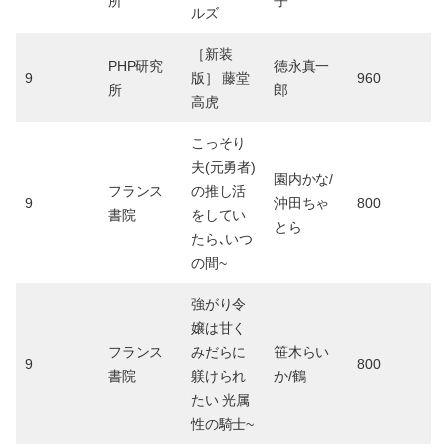
所
子
ルズ
［新装
PHP研究
徳永真一
9
版］ 藤堂
960
所
郎
高虎
こっそり
夫(元勇者)
園内かな/
フランス
の推し活
9
沖田ちゃ
800
書院
をしてい
とら
たら､いつ
の間~
強がり令
嬢は甘く
フランス
みだらに
笹木らい
9
800
書院
躾けられ
か/鶴
たい 光属
性の騎士~