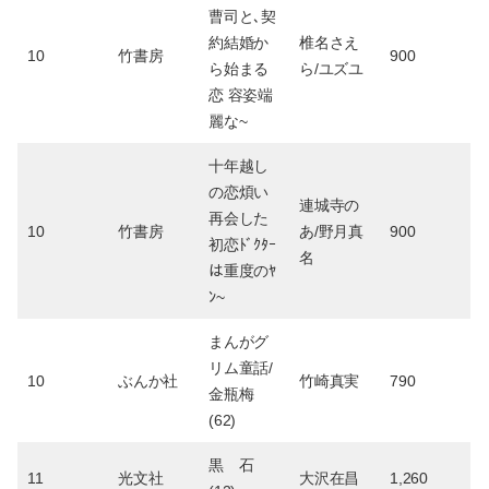
曹司と､契
約結婚か
椎名さえ
10
竹書房
900
ら始まる
ら/ユズユ
恋 容姿端
麗な~
十年越し
の恋煩い
連城寺の
再会した
10
竹書房
あ/野月真
900
初恋ﾄﾞｸﾀｰ
名
は重度のﾔ
ﾝ~
まんがグ
リム童話/
10
ぶんか社
竹崎真実
790
金瓶梅
(62)
黒 石
11
光文社
大沢在昌
1,260