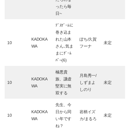
ったら毎
日~
ﾃﾞｽｹﾞｰﾑに
巻き込ま
KADOKA
れた山本
ぽち/久賀
10
未定
WA
さん､気ま
フーナ
まにｹﾞｰﾑ
ﾊﾞ~(6)
極悪貴
月島秀一/
KADOKA
族、謙虚
10
しずまよ
未定
WA
堅実に無
しのり
双する
先生、今
KADOKA
日から同
岩柄イズ
10
未定
WA
い年です
カ/まるろ
ね？