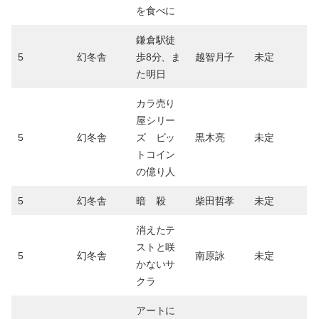
を食べに
鎌倉駅徒
5
幻冬舎
歩8分、ま
越智月子
未定
た明日
カラ売り
屋シリー
5
幻冬舎
ズ ビッ
黒木亮
未定
トコイン
の億り人
5
幻冬舎
暗 殺
柴田哲孝
未定
消えたテ
ストと咲
5
幻冬舎
南原詠
未定
かないサ
クラ
アートに