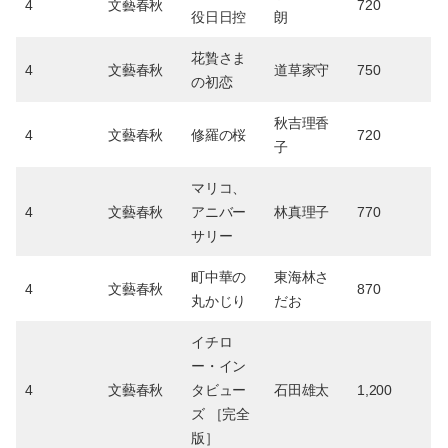
4
文藝春秋
720
役日日控
朗
花贄さま
4
文藝春秋
道草家守
750
の初恋
秋吉理香
4
文藝春秋
修羅の桜
720
子
マリコ、
4
文藝春秋
アニバー
林真理子
770
サリー
町中華の
東海林さ
4
文藝春秋
870
丸かじり
だお
イチロ
ー・イン
4
文藝春秋
タビュー
石田雄太
1,200
ズ ［完全
版］