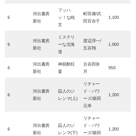
フッハ
河出書房
町田康/武
6
ッ！な純
1,100
新社
田百合子
文
ミステリ
河出書房
渡辺淳一/
6
ーな北海
1,000
新社
五谷翔
道
河出書房
神前酔狂
古谷田奈
6
950
新社
宴
月
リチャー
河出書房
囚人のジ
ド・パワ
6
1,200
新社
レンマ(上)
ーズ/柴田
元幸
リチャー
河出書房
囚人のジ
ド・パワ
6
1,200
新社
レンマ(下)
ーズ/柴田