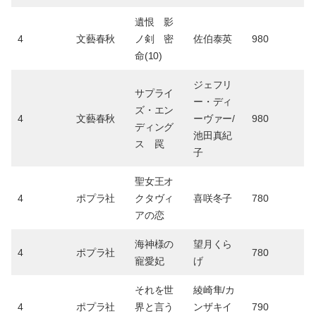
遺恨 影
4
文藝春秋
ノ剣 密
佐伯泰英
980
命(10)
ジェフリ
サプライ
ー・ディ
ズ・エン
4
文藝春秋
ーヴァー/
980
ディング
池田真紀
ス 罠
子
聖女王オ
4
ポプラ社
クタヴィ
喜咲冬子
780
アの恋
海神様の
望月くら
4
ポプラ社
780
寵愛妃
げ
それを世
綾崎隼/カ
4
ポプラ社
界と言う
ンザキイ
790