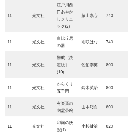
江戸川西
口あやか
11
光文社
藤山素心
740
しクリニ
ック(2)
白比丘尼
11
光文社
雨咲はな
740
の器
難航［決
11
光文社
定版］
佐伯泰英
800
(10)
からくり
11
光文社
鈴木英治
800
五千両
有楽斎の
11
光文社
山本巧次
800
幽霊茶碗
印旛の妖
11
光文社
小杉健治
820
獣(1)