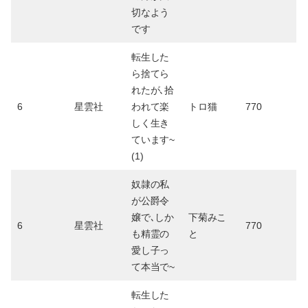
切なよう
です
転生した
ら捨てら
れたが､拾
6
星雲社
われて楽
トロ猫
770
しく生き
ています~
(1)
奴隷の私
が公爵令
嬢で､しか
下菊みこ
6
星雲社
770
も精霊の
と
愛し子っ
て本当で~
転生した