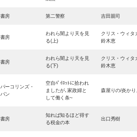
川書房
第二警察
吉田親司
われら闇より天を見
クリス・ウィタカ
川書房
る(上)
鈴木恵
われら闇より天を見
クリス・ウィタカ
川書房
る(下)
鈴木恵
空自ﾊﾟｲﾛｯﾄに拾われ
ーパーコリンズ・
ましたが､家政婦と
森屋りの/炎かり
ャパン
して働く条~
知れば知るほど得す
笠書房
出口秀樹
る税金の本