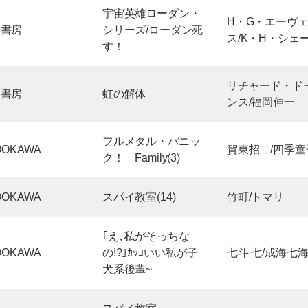
宇宙英雄ローダン・
H・G・エーヴ
川書房
シリーズ/ローダン死
ス/K・H・シェ
す！
リチャード・ド
川書房
虹の解体
ンス/福岡伸一
フルメタル・パニッ
DOKAWA
賀東招二/四季童
ク！ Family(3)
DOKAWA
スパイ教室(14)
竹町/トマリ
｢え､私がそっちな
DOKAWA
の!?｣ｶｯｺいい私が子
七斗 七/成海七
犬系後輩~