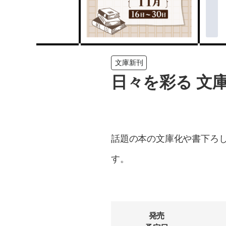
文庫新刊
日々を彩る 文庫新
話題の本の文庫化や書下ろ
す。
発売