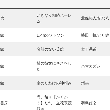
いきなり相続ハーレ
書房
北條拓人/妃耶八
ム
学館
1／nのワトソン
塗田一帆/とり餡
学館
名前のない英雄
宮下愚弟
姉の彼女にキスをし
学館
ハマカズシ
た
学館
京のたわけの神頼み
州央
尚、赫々【かくか
川書房
く】たれ 立花宗茂
羽鳥好之
残照