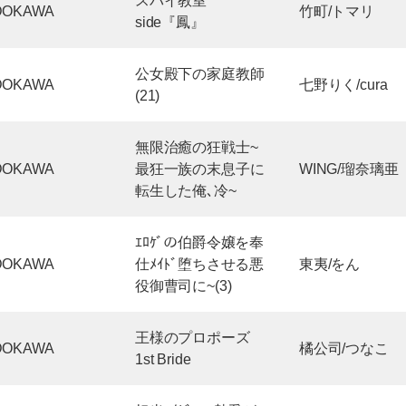
スパイ教室
DOKAWA
竹町/トマリ
side『鳳』
公女殿下の家庭教師
DOKAWA
七野りく/cura
(21)
無限治癒の狂戦士~
DOKAWA
最狂一族の末息子に
WING/瑠奈璃亜
転生した俺､冷~
ｴﾛｹﾞの伯爵令嬢を奉
DOKAWA
仕ﾒｲﾄﾞ堕ちさせる悪
東夷/をん
役御曹司に~(3)
王様のプロポーズ
DOKAWA
橘公司/つなこ
1st Bride