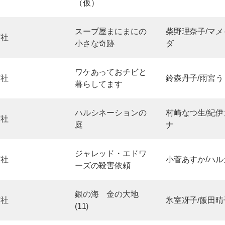
（仮）
スープ屋まにまにの
柴野理奈子/マメ
英社
小さな奇跡
ダ
ワケあっておチビと
英社
鈴森丹子/雨宮う
暮らしてます
ハルシネーションの
村崎なつ生/紀伊
英社
庭
ナ
ジャレッド・エドワ
英社
小菅あすか/ハル
ーズの殺害依頼
銀の海 金の大地
英社
氷室冴子/飯田晴
(11)