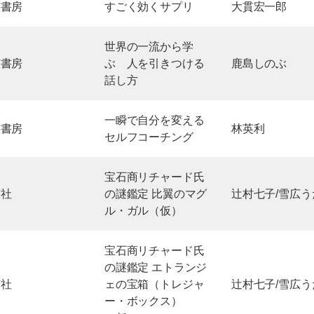
笠書房
すごく効くサプリ
大貫宏一郎
世界の一流から学
笠書房
ぶ 人を引きつける
鹿島しのぶ
話し方
一瞬で自分を変える
笠書房
林英利
セルフコーチング
宝石商リチャード氏
英社
の謎鑑定 比翼のマグ
辻村七子/雪広う
ル・ガル（仮）
宝石商リチャード氏
の謎鑑定 エトランジ
英社
ェの宝箱（トレジャ
辻村七子/雪広う
ー・ボックス）