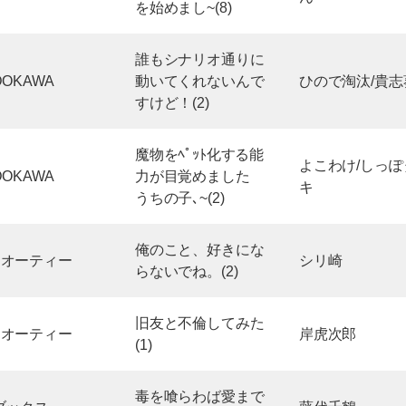
を始めまし~(8)
誰もシナリオ通りに
DOKAWA
動いてくれないんで
ひので淘汰/貴志
すけど！(2)
魔物をﾍﾟｯﾄ化する能
よこわけ/しっぽ
DOKAWA
力が目覚めました
キ
うちの子､~(2)
俺のこと、好きにな
ーオーティー
シリ崎
らないでね。(2)
旧友と不倫してみた
ーオーティー
岸虎次郎
(1)
毒を喰らわば愛まで