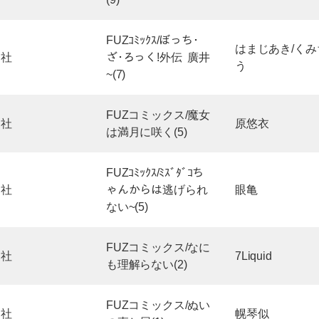
FUZｺﾐｯｸｽ/ぼっち･
はまじあき/くみ
文社
ざ･ろっく!外伝 廣井
う
~(7)
FUZコミックス/魔女
文社
原悠衣
は満月に咲く(5)
FUZｺﾐｯｸｽ/ﾐｽﾞﾀﾞｺち
文社
ゃんからは逃げられ
眼亀
ない~(5)
FUZコミックス/なに
文社
7Liquid
も理解らない(2)
FUZコミックス/ぬい
文社
幌琴似