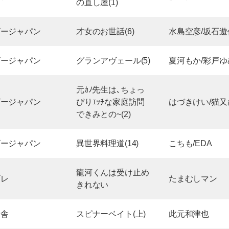
の直し屋(1)
ビージャパン
才女のお世話(6)
水島空彦/坂石遊
ビージャパン
グランアヴェール(5)
夏河もか/彩戸ゆ
元ｶﾉ先生は､ちょっ
ビージャパン
ぴりｴｯﾁな家庭訪問
はづきけい/猫又
できみとの~(2)
ビージャパン
異世界料理道(14)
こちも/EDA
龍河くんは受け止め
ブレ
たまむしマン
きれない
冬舎
スピナーベイト(上)
此元和津也