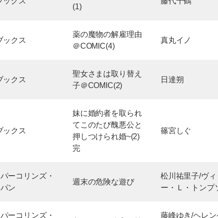
ブックス
藤代千鶴
(1)
薬の魔物の解雇理由
ブックス
真丸イノ
＠COMIC(4)
聖女さまは取り替え
ブックス
日達朔
子＠COMIC(2)
妹に婚約者を取られ
てこのたび醜悪公と
ブックス
篠宮しぐ
押しつけられ婚~(2)
完
ーパーコリンズ・
松川祐里子/ヴィ
週末の危険な遊び
ャパン
ー・Ｌ・トンプ
ーパーコリンズ・
藤峰ゆき/ヘレン