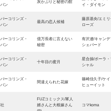
灰かぶりと秘密の館
ャパン
イ・ダイモン
ーパーコリンズ・
藤原基央/エミリ
最高の恋人候補
ャパン
ローズ
ーパーコリンズ・
億万長者に言えない
有沢遼/キャンデ
ャパン
秘密
シェパード
ーパーコリンズ・
星合操/ポーラ・
十年目の蜜月
ャパン
シャル
ーパーコリンズ・
篠崎佳久子/ケイ
間違えられた花嫁
ャパン
ヒューイット
FUZコミックス/軍人
文社
婿さんと大根嫁さん
コマkoma
(9)