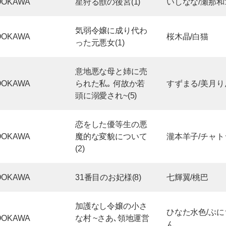
DOKAWA
星狩る獣の後宮(1)
いしなな/瀬那和
気弱令嬢に成り代わ
DOKAWA
桜木晶/白猫
った元悪女(1)
意地悪な母と姉に売
DOKAWA
られた私｡ 何故か若
すずまる/美月り
頭に溺愛され~(5)
恋をした優等生の悪
DOKAWA
魔的な変貌について
瀧本羊子/チャト
(2)
DOKAWA
31番目のお妃様(8)
七輝翼/桃巴
加護なし令嬢の小さ
ひなた水色/ぷに
DOKAWA
な村 ~さあ､領地運営
ん