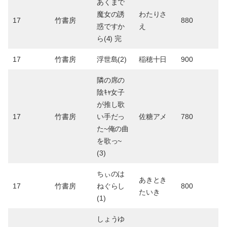
あくまで
魔女の誘
わたりさ
17
竹書房
880
惑ですか
え
ら(4) 完
17
竹書房
浮世島(2)
稲穂十日
900
隣の席の
陰ｷｬ女子
が推し歌
17
竹書房
い手だっ
佐糖アメ
780
た~俺の曲
を歌っ~
(3)
ちぃのは
あきとき
17
竹書房
ねぐらし
800
たいき
(1)
しょうゆ