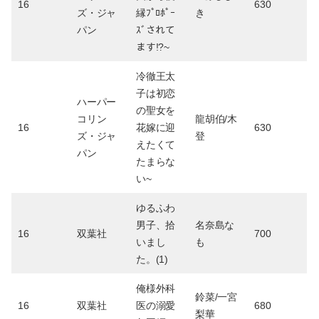
16
630
ズ・ジャ
縁ﾌﾟﾛﾎﾟｰ
き
パン
ｽﾞされて
ます!?~
冷徹王太
子は初恋
ハーパー
の聖女を
コリン
龍胡伯/木
16
花嫁に迎
630
ズ・ジャ
登
えたくて
パン
たまらな
い~
ゆるふわ
男子、拾
名奈島な
16
双葉社
700
いまし
も
た。(1)
俺様外科
鈴菜/一宮
16
双葉社
医の溺愛
680
梨華