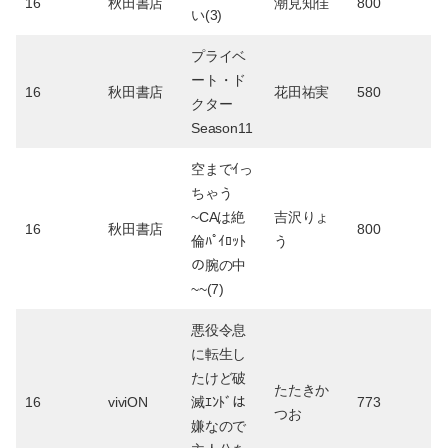
16
秋田書店
潮見知佳
800
い(3)
プライベ
ート・ド
16
秋田書店
花田祐実
580
クター
Season11
空までｲっ
ちゃう
~CAは絶
吉沢りょ
16
秋田書店
800
倫ﾊﾟｲﾛｯﾄ
う
の腕の中
~~(7)
悪役令息
に転生し
たけど破
たたきか
16
viviON
滅ｴﾝﾄﾞは
773
つお
嫌なので