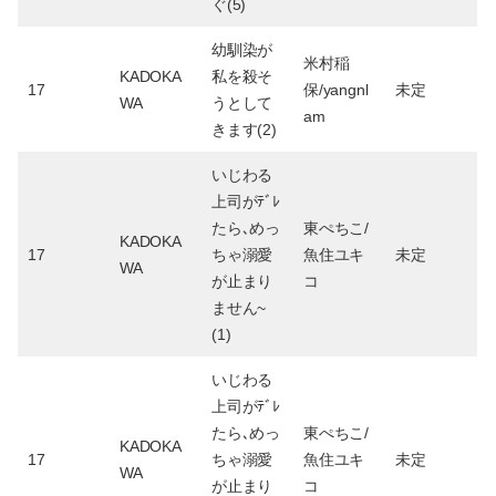
ぐ(5)
幼馴染が
米村稲
KADOKA
私を殺そ
17
保/yangnl
未定
WA
うとして
am
きます(2)
いじわる
上司がﾃﾞﾚ
たら､めっ
東ぺちこ/
KADOKA
17
ちゃ溺愛
魚住ユキ
未定
WA
が止まり
コ
ません~
(1)
いじわる
上司がﾃﾞﾚ
たら､めっ
東ぺちこ/
KADOKA
17
ちゃ溺愛
魚住ユキ
未定
WA
が止まり
コ