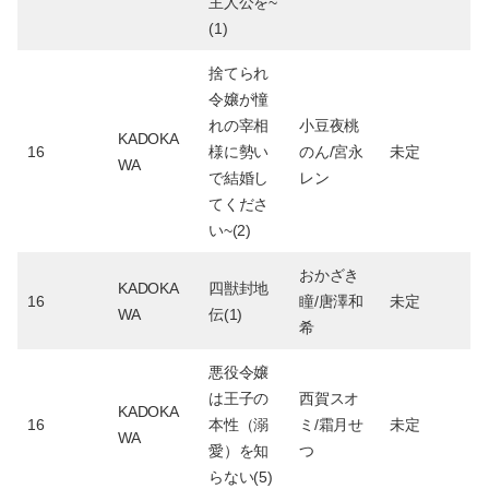
主人公を~
(1)
捨てられ
令嬢が憧
れの宰相
小豆夜桃
KADOKA
16
様に勢い
のん/宮永
未定
WA
で結婚し
レン
てくださ
い~(2)
おかざき
KADOKA
四獣封地
16
瞳/唐澤和
未定
WA
伝(1)
希
悪役令嬢
は王子の
西賀スオ
KADOKA
16
本性（溺
ミ/霜月せ
未定
WA
愛）を知
つ
らない(5)