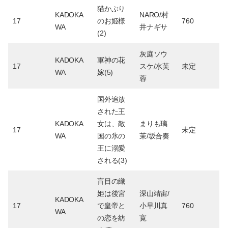
猫かぶり
KADOKA
NARO/村
17
のお姫様
760
WA
井ナギサ
(2)
灰庭ソウ
KADOKA
軍神の花
17
スケ/水芙
未定
WA
嫁(5)
蓉
国外追放
された王
KADOKA
女は、敵
まりも璃
17
未定
WA
国の氷の
茉/坂合奏
王に溺愛
される(3)
盲目の織
姫は後宮
深山靖宙/
KADOKA
17
で皇帝と
小早川真
760
WA
の恋を紡
寛