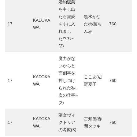
婚約破棄
を申し出
たら溺愛
黒水かな
KADOKA
17
を手に入
た/散葉ち
760
WA
れまし
んみ
た!? ｱﾝ~
(2)
魔力がな
いからと
面倒事を
KADOKA
ここあ/辺
17
押しつけ
760
WA
野夏子
られた私､
次の仕事~
(2)
聖女ヴィ
KADOKA
古知屋/春
17
クトリア
760
WA
間タツキ
の考察(3)