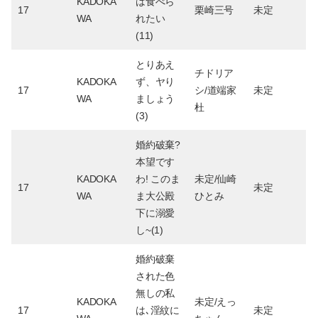
KADOKA
は食べら
17
栗崎三号
未定
WA
れたい
(11)
とりあえ
チドリア
KADOKA
ず、ヤり
17
シ/道端家
未定
WA
ましょう
杜
(3)
婚約破棄?
本望です
KADOKA
わ! このま
未定/仙崎
17
未定
WA
ま大公殿
ひとみ
下に溺愛
し~(1)
婚約破棄
された色
無しの私
KADOKA
未定/えっ
17
は､淫紋に
未定