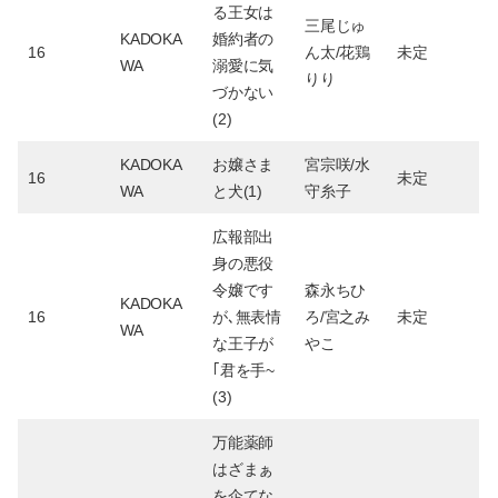
る王女は
三尾じゅ
KADOKA
婚約者の
16
ん太/花鶏
未定
WA
溺愛に気
りり
づかない
(2)
KADOKA
お嬢さま
宮宗咲/水
16
未定
WA
と犬(1)
守糸子
広報部出
身の悪役
令嬢です
森永ちひ
KADOKA
16
が､無表情
ろ/宮之み
未定
WA
な王子が
やこ
｢君を手~
(3)
万能薬師
はざまぁ
を企てな