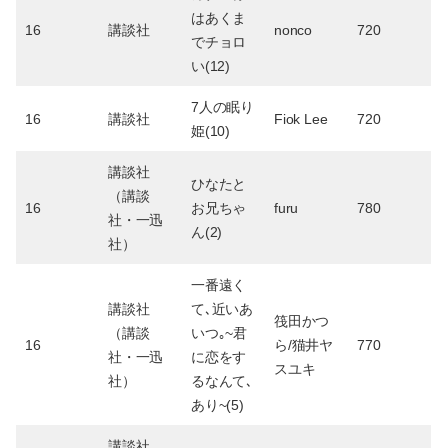
はあくま
16
講談社
nonco
720
でチョロ
い(12)
7人の眠り
16
講談社
Fiok Lee
720
姫(10)
講談社
ひなたと
（講談
16
お兄ちゃ
furu
780
社・一迅
ん(2)
社）
一番遠く
講談社
て､近いあ
筏田かつ
（講談
いつ｡~君
16
ら/猫井ヤ
770
社・一迅
に恋をす
スユキ
社）
るなんて､
あり~(5)
講談社