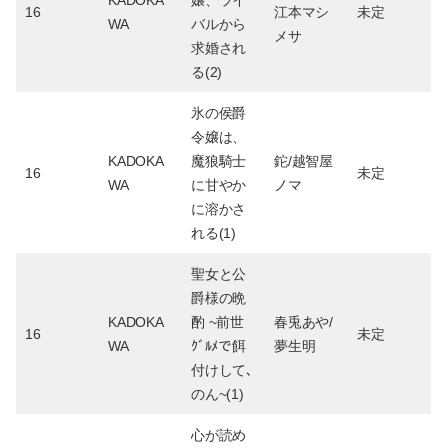
16
江本マシ
未定
WA
バルから
メサ
求婚され
る(2)
氷の侯爵
令嬢は、
KADOKA
魔狼騎士
鉈/越智屋
16
未定
WA
に甘やか
ノマ
に溶かさ
れる(1)
聖女と公
爵様の晩
KADOKA
酌 ~前世
春兎あや/
16
未定
WA
ｸﾞﾙﾒで餌
夢生明
付けして､
のん~(1)
心が読め