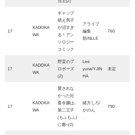
当主(2)
ギャップ
萌え男子
アライブ
KADOKA
が沼すぎ
17
編集
760
WA
る！アン
部/NLLE
ソロジー
コミック
野蛮のプ
Lee
KADOKA
17
ロポーズ
yuna/Y.JIN
未定
WA
(2)
HA
愛されな
かった社
KADOKA
畜令嬢は､
緒方しろ/
17
790
WA
第二王子
かのん
(もふもふ)
に癒~(2)