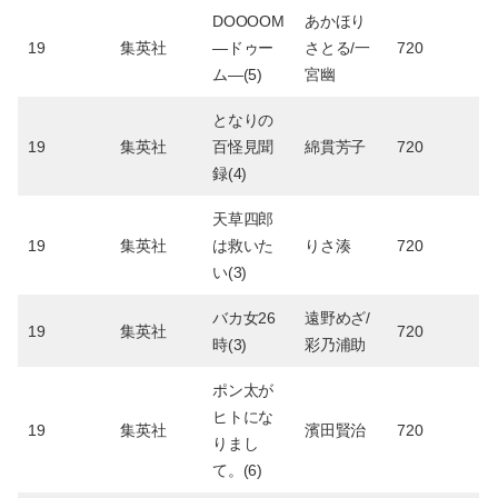
DOOOOM
あかほり
19
集英社
―ドゥー
さとる/一
720
ム―(5)
宮幽
となりの
19
集英社
百怪見聞
綿貫芳子
720
録(4)
天草四郎
19
集英社
は救いた
りさ湊
720
い(3)
バカ女26
遠野めざ/
19
集英社
720
時(3)
彩乃浦助
ポン太が
ヒトにな
19
集英社
濱田賢治
720
りまし
て。(6)