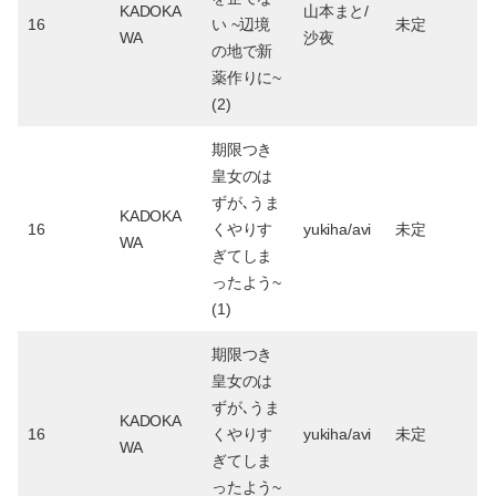
KADOKA
山本まと/
16
い ~辺境
未定
WA
沙夜
の地で新
薬作りに~
(2)
期限つき
皇女のは
ずが､うま
KADOKA
16
くやりす
yukiha/avi
未定
WA
ぎてしま
ったよう~
(1)
期限つき
皇女のは
ずが､うま
KADOKA
16
くやりす
yukiha/avi
未定
WA
ぎてしま
ったよう~