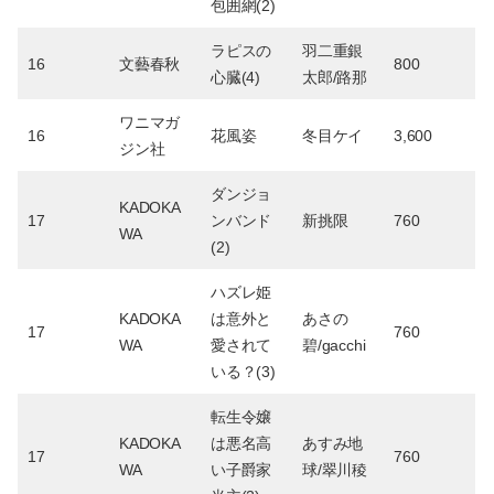
包囲網(2)
ラピスの
羽二重銀
16
文藝春秋
800
心臓(4)
太郎/路那
ワニマガ
16
花風姿
冬目ケイ
3,600
ジン社
ダンジョ
KADOKA
17
ンバンド
新挑限
760
WA
(2)
ハズレ姫
KADOKA
は意外と
あさの
17
760
WA
愛されて
碧/gacchi
いる？(3)
転生令嬢
KADOKA
は悪名高
あすみ地
17
760
WA
い子爵家
球/翠川稜