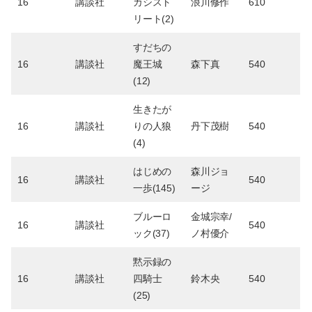
16
講談社
カシスト
浪川修作
610
リート(2)
すだちの
16
講談社
魔王城
森下真
540
(12)
生きたが
16
講談社
りの人狼
丹下茂樹
540
(4)
はじめの
森川ジョ
16
講談社
540
一歩(145)
ージ
ブルーロ
金城宗幸/
16
講談社
540
ック(37)
ノ村優介
黙示録の
16
講談社
四騎士
鈴木央
540
(25)