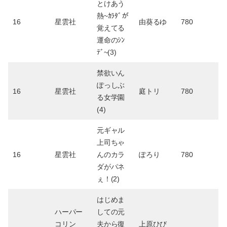
とけあう
熱~ｶﾗﾀﾞが
16
星雲社
由葵るゆ
780
覚えてる
運命のｼﾝ
ﾃﾞ~(3)
禁欲いん
ぽっしぶ
16
星雲社
庭トリ
780
る女学園
(4)
元ギャル
上司ちゃ
16
星雲社
んのカラ
ぽろり
780
ダがパネ
ぇ！(2)
はじめま
ハーパー
しての元
コリン
夫から復
上原ひび