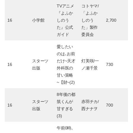
TVアニメ
コトヤマ/
『よふか
「よふか
16
小学館
しのう
しのう
2,700
た』公式
た」製作
ガイド
委員会
愛したい
のは､お前
スターツ
だけ~天才
灯美咲/一
16
730
出版
外科医の
ノ瀬千景
甘い策略
~【財~(2)
8年後の都
スターツ
筑くんが
赤羽チカ/
16
700
出版
甘すぎる
西ナナヲ
(3)
午前0時､