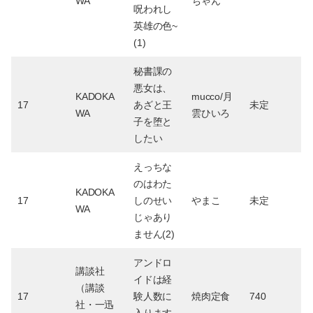
WA
ちゃん
呪われし
英雄の色~
(1)
秘書課の
悪女は、
KADOKA
mucco/月
17
あざと王
未定
WA
雲ひいろ
子を堕と
したい
えっちな
のはわた
KADOKA
17
しのせい
やまこ
未定
WA
じゃあり
ません(2)
アンドロ
講談社
イドは経
（講談
17
験人数に
焼肉定食
740
社・一迅
入ります