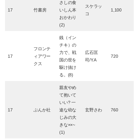
さしの食
スケラッ
17
竹書房
いしん本
1,100
コ
おかわり
(2)
銭（イン
チキ）の
フロンテ
力で、戦
広石匡
17
ィアワー
720
国の世を
司/Y.A
クス
駆け抜け
る。(8)
親友やめ
て抱いて
いい? 一
17
ぶんか社
途な幼な
玄野さわ
760
じみの大
きな××~
(1)