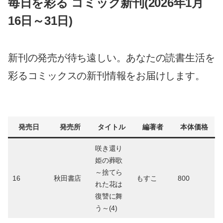
毎日を彩る コミック新刊(2026年1月
16日～31日)
新刊の発売が待ち遠しい。あなたの読書生活を
彩るコミックスの新刊情報をお届けします。
発売日
発売所
タイトル
編著者
本体価格
咲き還り
姫の葬歌
～捨てら
16
秋田書店
もすこ
800
れた花は
復讐に舞
う～(4)