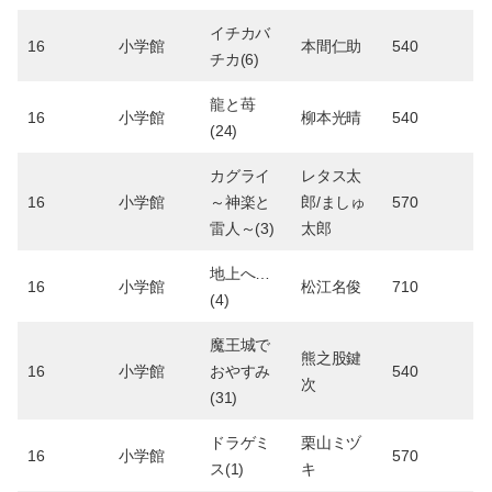
イチカバ
16
小学館
本間仁助
540
チカ(6)
龍と苺
16
小学館
柳本光晴
540
(24)
カグライ
レタス太
16
小学館
～神楽と
郎/ましゅ
570
雷人～(3)
太郎
地上へ…
16
小学館
松江名俊
710
(4)
魔王城で
熊之股鍵
16
小学館
おやすみ
540
次
(31)
ドラゲミ
栗山ミヅ
16
小学館
570
ス(1)
キ