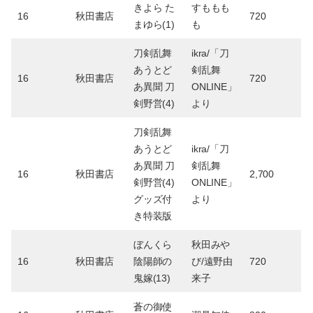
きよら た
すももも
16
秋田書店
720
まゆら(1)
も
刀剣乱舞
ikra/「刀
あうとど
剣乱舞
16
秋田書店
720
あ異聞 刀
ONLINE」
剣野営(4)
より
刀剣乱舞
あうとど
ikra/「刀
あ異聞 刀
剣乱舞
16
秋田書店
2,700
剣野営(4)
ONLINE」
グッズ付
より
き特装版
ぼんくら
秋田みや
16
秋田書店
陰陽師の
び/遠野由
720
鬼嫁(13)
来子
蒼の御使