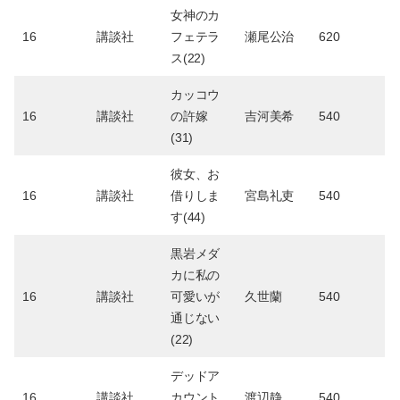
女神のカ
16
講談社
フェテラ
瀬尾公治
620
ス(22)
カッコウ
16
講談社
の許嫁
吉河美希
540
(31)
彼女、お
16
講談社
借りしま
宮島礼吏
540
す(44)
黒岩メダ
カに私の
16
講談社
可愛いが
久世蘭
540
通じない
(22)
デッドア
16
講談社
カウント
渡辺静
540