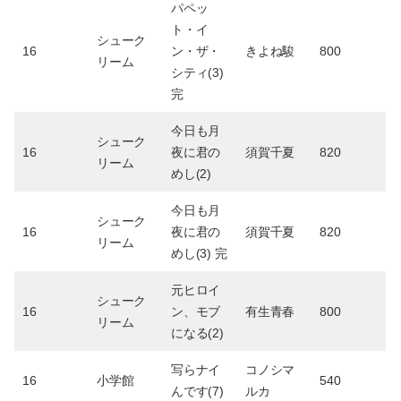
パペッ
ト・イ
シューク
16
ン・ザ・
きよね駿
800
リーム
シティ(3)
完
今日も月
シューク
16
夜に君の
須賀千夏
820
リーム
めし(2)
今日も月
シューク
16
夜に君の
須賀千夏
820
リーム
めし(3) 完
元ヒロイ
シューク
16
ン、モブ
有生青春
800
リーム
になる(2)
写らナイ
コノシマ
16
小学館
540
んです(7)
ルカ