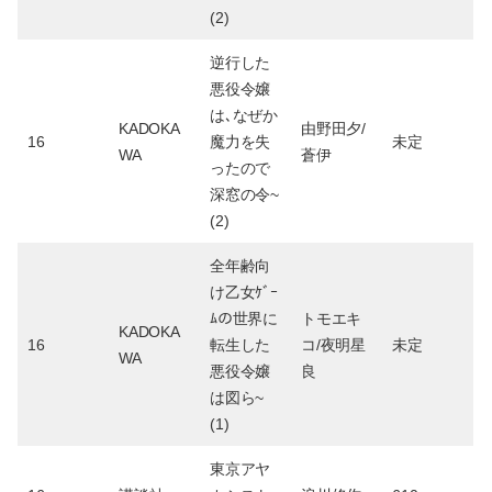
(2)
逆行した
悪役令嬢
は､なぜか
KADOKA
由野田夕/
16
魔力を失
未定
WA
蒼伊
ったので
深窓の令~
(2)
全年齢向
け乙女ｹﾞｰ
ﾑの世界に
トモエキ
KADOKA
16
転生した
コ/夜明星
未定
WA
悪役令嬢
良
は図ら~
(1)
東京アヤ