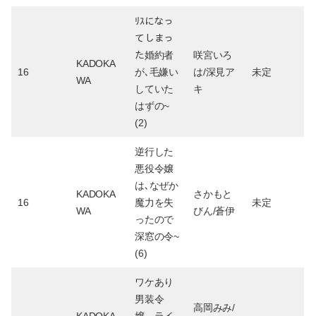
ﾘｽになっ
てしまっ
た婚約者
咲宮いろ
KADOKA
16
が､毛嫌い
は/深見ア
未定
WA
していた
キ
はずの~
(2)
逆行した
悪役令嬢
は､なぜか
KADOKA
さかもと
16
魔力を失
未定
WA
びん/蒼伊
ったので
深窓の令~
(6)
ワケあり
男装令
高岡みみ/
KADOKA
嬢、ライ