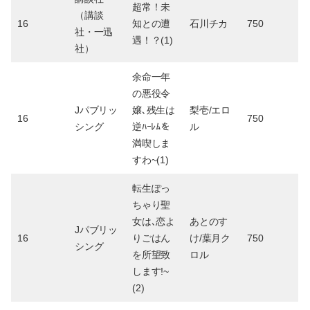
超常！未
（講談
16
知との遭
石川チカ
750
社・一迅
遇！？(1)
社）
余命一年
の悪役令
Jパブリッ
嬢､残生は
梨壱/エロ
16
750
シング
逆ﾊｰﾚﾑを
ル
満喫しま
すわ~(1)
転生ぽっ
ちゃり聖
女は､恋よ
あとのす
Jパブリッ
16
りごはん
け/葉月ク
750
シング
を所望致
ロル
します!~
(2)