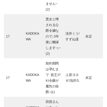
ません~
(2)
悪女と噂
される公
爵令嬢な
KADOKA
淡井くう/
17
ので､3年
未定
WA
すずね凜
後に離縁
しますっ~
(2)
契約期間
は孕むま
KADOKA
で 貧乏ｽﾃ
上原ヨヨ
17
未定
WA
ﾙｽ令嬢が
ギ/浅岸久
魔性の侯
爵~(1)
田部さん