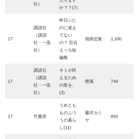
社）
か？？(7)
昨日シた
講談社
のに覚え
（講談
てない
17
焼肉定食
1,100
社・一迅
の？ 百合
社）
えっち短
編集
講談社
キミが吠
（講談
えるため
17
樫風
740
社・一迅
の歌を、
社）
(3)
うめとも
ものふつ
藤沢カミ
17
竹書房
850
うの暮ら
ヤ
し(11)