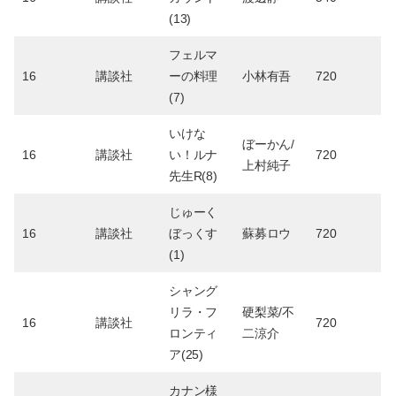
(13)
フェルマ
16
講談社
ーの料理
小林有吾
720
(7)
いけな
ぼーかん/
16
講談社
い！ルナ
720
上村純子
先生R(8)
じゅーく
16
講談社
ぼっくす
蘇募ロウ
720
(1)
シャング
リラ・フ
硬梨菜/不
16
講談社
720
ロンティ
二涼介
ア(25)
カナン様