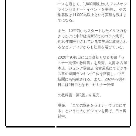
ースを通じて、1,800回以上のリアル&オン
ラインセミナー・イベントを主催し、その
集客数は11,000名以上という実績を残すま
でになる。
また、10年前からスタートしたメルマガを
きっかけに中部経済新聞でのコラム執筆、
約20年間発行されている業界紙に取材され
るなどメディアからも注目を浴びている。
2020年9月8日には自身初となる著書「セ
ミナー開催の教科書」を発売。丸善 名古屋
本店、ジュンク堂書店 名古屋店にてビジネ
ス書の週間ランキング1位を獲得し、中日
新聞にも掲載される。また、2024年9月4
日には2冊目となる「セミナー開催
の教科書・第2版」を発売。
現在、「全ての悩みをセミナーでゼロにす
る」という壮大なビジョンを掲げ、日々奮
闘中。