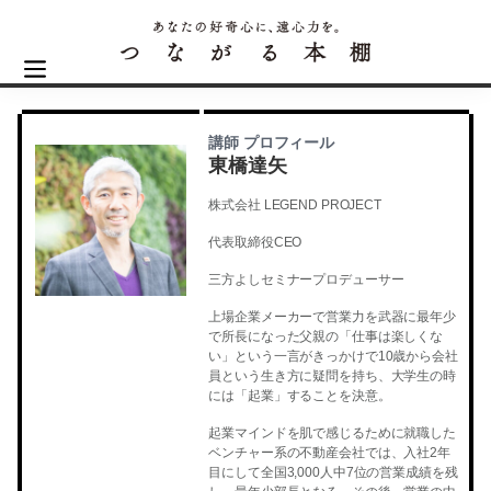
講師 プロフィール
東橋達矢
株式会社 LEGEND PROJECT
代表取締役CEO
三方よしセミナープロデューサー
上場企業メーカーで営業力を武器に最年少
で所長になった父親の「仕事は楽しくな
い」という一言がきっかけで10歳から会社
員という生き方に疑問を持ち、大学生の時
には「起業」することを決意。
起業マインドを肌で感じるために就職した
ベンチャー系の不動産会社では、入社2年
目にして全国3,000人中7位の営業成績を残