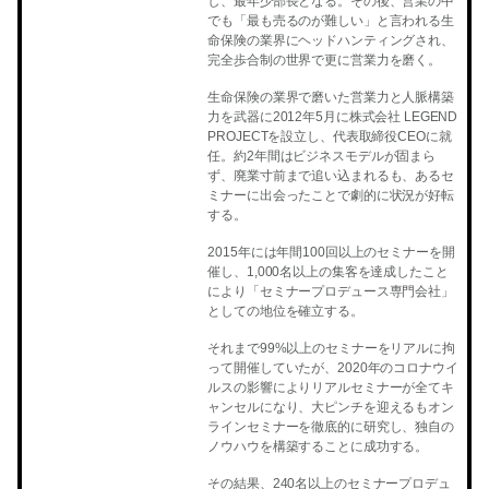
し、最年少部長となる。その後、営業の中
でも「最も売るのが難しい」と言われる生
命保険の業界にヘッドハンティングされ、
完全歩合制の世界で更に営業力を磨く。
生命保険の業界で磨いた営業力と人脈構築
力を武器に2012年5月に株式会社 LEGEND
PROJECTを設立し、代表取締役CEOに就
任。約2年間はビジネスモデルが固まら
ず、廃業寸前まで追い込まれるも、あるセ
ミナーに出会ったことで劇的に状況が好転
する。
2015年には年間100回以上のセミナーを開
催し、1,000名以上の集客を達成したこと
により「セミナープロデュース専門会社」
としての地位を確立する。
それまで99%以上のセミナーをリアルに拘
って開催していたが、2020年のコロナウイ
ルスの影響によりリアルセミナーが全てキ
ャンセルになり、大ピンチを迎えるもオン
ラインセミナーを徹底的に研究し、独自の
ノウハウを構築することに成功する。
その結果、240名以上のセミナープロデュ