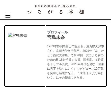
プロフィール
宮島未奈
1983年静岡県富士市生まれ。滋賀県大津市
在住。京都大学文学部卒。2021年「ありが
とう西武大津店」で第20回「女による女の
ためのR-18文学賞」大賞、読者賞、友近賞
をトリプル受賞。2023年同作を含む『成瀬
は天下を取りにいく』でデビュー、10万部
を突破し話題になる。『成瀬は信じた道を
いく』はその続編にあたる。